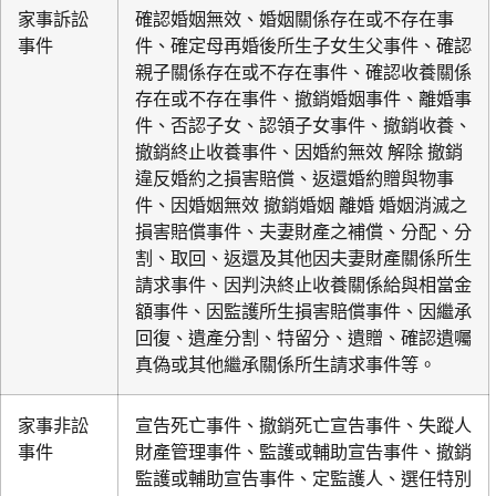
家事訴訟
確認婚姻無效、婚姻關係存在或不存在事
事件
件、確定母再婚後所生子女生父事件、確認
親子關係存在或不存在事件、確認收養關係
存在或不存在事件、撤銷婚姻事件、離婚事
件、否認子女、認領子女事件、撤銷收養、
撤銷終止收養事件、因婚約無效 解除 撤銷
違反婚約之損害賠償、返還婚約贈與物事
件、因婚姻無效 撤銷婚姻 離婚 婚姻消滅之
損害賠償事件、夫妻財產之補償、分配、分
割、取回、返還及其他因夫妻財產關係所生
請求事件、因判決終止收養關係給與相當金
額事件、因監護所生損害賠償事件、因繼承
回復、遺產分割、特留分、遺贈、確認遺囑
真偽或其他繼承關係所生請求事件等。
家事非訟
宣告死亡事件、撤銷死亡宣告事件、失蹤人
事件
財產管理事件、監護或輔助宣告事件、撤銷
監護或輔助宣告事件、定監護人、選任特別