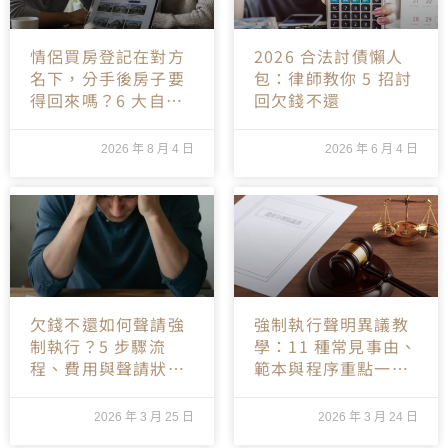
情侶買房登記在對方
2026 合法討債懶人
名下，分手後房子要
包：律師教你 5 招討
得回來嗎？6 大自保
回欠錢不還
一次看
2026 年 8 月 4 日
2026 年 6 月 4 日
欠錢不還如何聲請強
強制執行聲明異議教
制執行？5 步驟流
學：11 種常見事由、
程、費用與聲請狀範
範本與程序重點一次
本
看
2026 年 3 月 25 日
2026 年 3 月 24 日