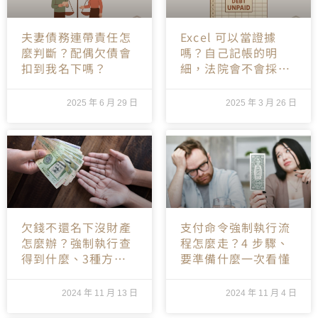
夫妻債務連帶責任怎
Excel 可以當證據
麼判斷？配偶欠債會
嗎？自己記帳的明
扣到我名下嗎？
細，法院會不會採
納？
2025 年 6 月 29 日
2025 年 3 月 26 日
欠錢不還名下沒財產
支付命令強制執行流
怎麼辦？強制執行查
程怎麼走？4 步驟、
得到什麼、3種方法
要準備什麼一次看懂
一次懂
2024 年 11 月 13 日
2024 年 11 月 4 日