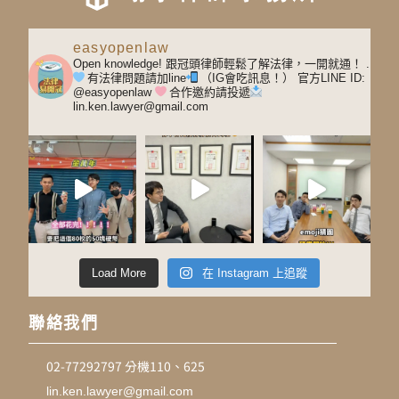
easyopenlaw
Open knowledge! 跟冠頭律師輕鬆了解法律，一開就通！
.
有法律問題請加line
（IG會吃訊息！）
官方LINE ID:
@easyopenlaw
合作邀約請投遞
lin.ken.lawyer@gmail.com
Load More
在 Instagram 上追蹤
聯絡我們
02-77292797 分機110、625
lin.ken.lawyer@gmail.com