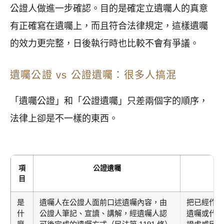
公證人做進一步確認。目的是確定立遺囑人的真意
有正確寫在遺囑上，而且符合法律規定，這樣遺囑
的效力更完整，日後執行時也比較不會有爭議。
遺囑公證 vs 公證遺囑：很多人搞混
「遺囑公證」和「公證遺囑」只差兩個字的順序，
法律上卻是不一樣的東西。
項
公證遺囑
目
是
遺囑人在公證人面前口述遺囑內容，由
把已經作成
什
公證人筆記、宣讀、講解，經遺囑人認
遺囑或代筆