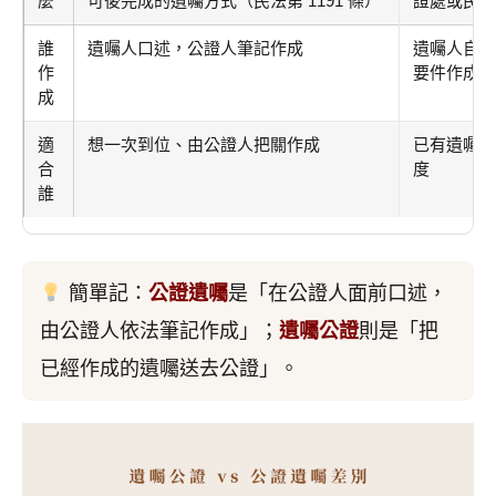
麼
可後完成的遺囑方式（民法第 1191 條）
證處或民間
誰
遺囑人口述，公證人筆記作成
遺囑人自己
作
要件作成，
成
適
想一次到位、由公證人把關作成
已有遺囑、
合
度
誰
簡單記：
公證遺囑
是「在公證人面前口述，
由公證人依法筆記作成」；
遺囑公證
則是「把
已經作成的遺囑送去公證」。