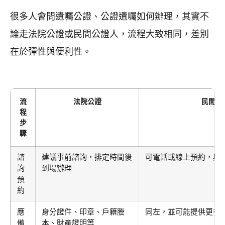
很多人會問遺囑公證、公證遺囑如何辦理，其實不
論走法院公證或民間公證人，流程大致相同，差別
在於彈性與便利性。
流
法院公證
民間公
程
步
驟
諮
建議事前諮詢，排定時間後
可電話或線上預約，與
詢
到場辦理
預
約
應
身分證件、印章、戶籍謄
同左，並可能提供更多
備
本、財產證明等