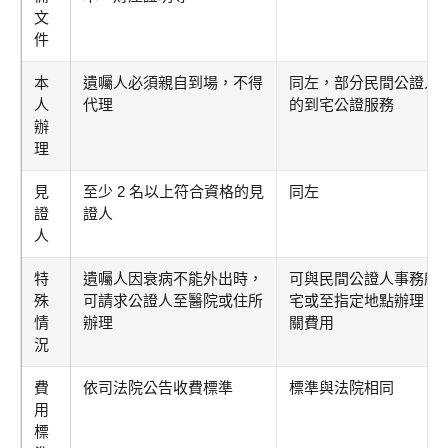
文
件
本
遺囑人必須親自到場，不得
同左，部分民間公證人
人
代理
的到宅公證服務
辦
理
見
至少 2 名以上符合資格的見
同左
證
證人
人
特
遺囑人因衰病不能外出時，
可與民間公證人事務所
殊
可請求公證人至醫院或住所
宅或至指定地點辦理，
情
辦理
關費用
況
費
依司法院公告收費標準
標準與法院相同
用
標