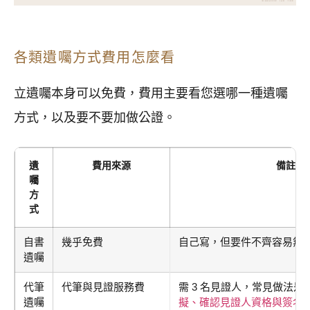
各類遺囑方式費用怎麼看
立遺囑本身可以免費，費用主要看您選哪一種遺囑
方式，以及要不要加做公證。
遺
費用來源
備註
囑
方
式
自書
幾乎免費
自己寫，但要件不齊容易無
遺囑
代筆
代筆與見證服務費
需 3 名見證人，常見做法是
遺囑
擬、確認見證人資格與簽名