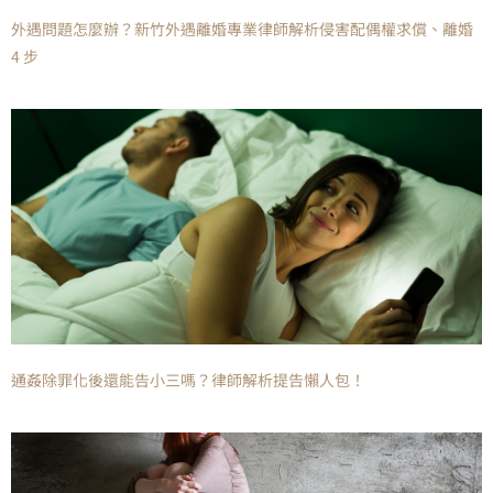
外遇問題怎麼辦？新竹外遇離婚專業律師解析侵害配偶權求償、離婚
4 步
通姦除罪化後還能告小三嗎？律師解析提告懶人包！