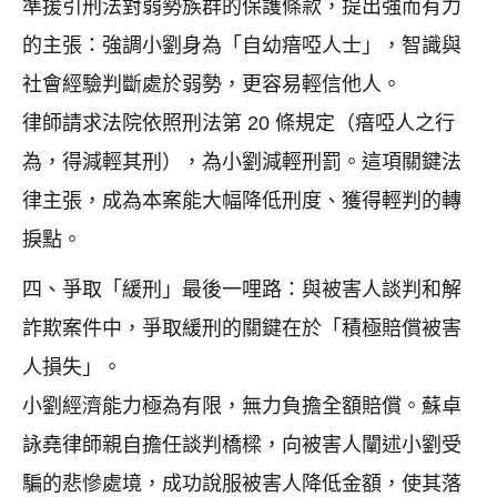
準援引刑法對弱勢族群的保護條款，提出強而有力
的主張：強調小劉身為「自幼瘖啞人士」，智識與
社會經驗判斷處於弱勢，更容易輕信他人。
律師請求法院依照刑法第 20 條規定（瘖啞人之行
為，得減輕其刑），為小劉減輕刑罰。這項關鍵法
律主張，成為本案能大幅降低刑度、獲得輕判的轉
捩點。
四、爭取「緩刑」最後一哩路：與被害人談判和解
詐欺案件中，爭取緩刑的關鍵在於「積極賠償被害
人損失」。
小劉經濟能力極為有限，無力負擔全額賠償。蘇卓
詠堯律師親自擔任談判橋樑，向被害人闡述小劉受
騙的悲慘處境，成功說服被害人降低金額，使其落