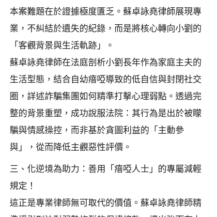
本案難題在於證據極度匱乏。蘇卓詠堯律師展現專
業，不糾結於遺失的紀錄，而是將核心轉向小劉的
「客觀背景與生活軌跡」。
蘇卓詠堯律師在法庭剖析小劉長年作為家庭主夫的
生活型態，結合自幼瘖啞導致的低自信與封閉社交
圈，詳述詐騙集團如何精準打擊心理弱點。透過完
整的背景重塑，成功說服法院：其行為是出於被矇
騙與情感操控，而非基於貪圖利益的「主動參
與」，從而降低主觀惡性評價。
三、化逆境為助力：善用「瘖啞人士」的專屬減輕
規定！
這正是專業律師無可取代的價值。蘇卓詠堯律師精