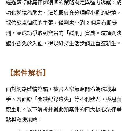
經過蘇卓詠堯律師精準的策略擬定與強力辯護，成
功化逆境為助力。法院最終充分理解小劉的處境，
採信蘇卓律師的主張，僅判處小劉 2 個月有期徒
刑，並成功爭取到寶貴的「緩刑」寬典。這項判決
讓小劉免於入監，得以維持生活步調並重獲新生。
【案件解析】
面對網路感情詐騙，被害人常無意間淪為洗錢車
手。若面臨「關鍵紀錄遺失」等不利狀況，極易面
臨重刑。以下解析針對此類案件的四大核心法律爭
點與救援策略：