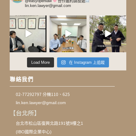
@easyopenlaw
合作邀約請投遞
lin.ken.lawyer@gmail.com
Load More
在 Instagram 上追蹤
聯絡我們
02-77292797 分機110、625
lin.ken.lawyer@gmail.com
【台北所】
台北市松山區復興北路191號9樓之1
(IBO國際企業中心)