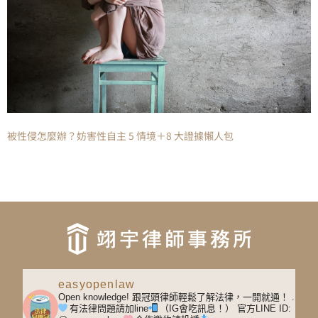
被性侵怎麼辦？妨害性自主 5 情境＋8 大證據懶人包
easyopenlaw
Open knowledge! 跟冠頭律師輕鬆了解法律，一開就通！
.
有法律問題請加line
（IG會吃訊息！）
官方LINE ID: