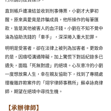
行所謂的投資操作。
直到帳戶遭凍結並收到刑事傳票，小劉才大夢初
醒。原來真愛竟是詐騙成員，他所操作的每筆匯
款，皆是其他被害人的血汗錢。小劉在不知不覺中
淪為協助洗錢的「車手」，深深捲入重大犯罪。
明明是受害者，卻在法律上被列為加害者。更致命
的是，因瘖啞溝通障礙，加上驚慌下對話紀錄多已
遺失，面臨「死無對證」的絕境。心灰意冷的小劉
一度想放棄人生，幸在親友協助下，找到了專精處
理複雜詐欺案件的「翊宇律師事務所」蘇卓詠堯律
師，期望在絕境中尋找生機。
【承辦律師】