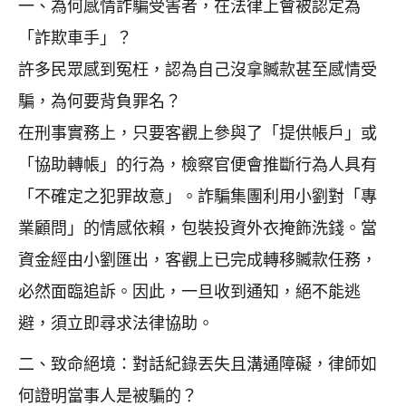
一、為何感情詐騙受害者，在法律上會被認定為
「詐欺車手」？
許多民眾感到冤枉，認為自己沒拿贓款甚至感情受
騙，為何要背負罪名？
在刑事實務上，只要客觀上參與了「提供帳戶」或
「協助轉帳」的行為，檢察官便會推斷行為人具有
「不確定之犯罪故意」。詐騙集團利用小劉對「專
業顧問」的情感依賴，包裝投資外衣掩飾洗錢。當
資金經由小劉匯出，客觀上已完成轉移贓款任務，
必然面臨追訴。因此，一旦收到通知，絕不能逃
避，須立即尋求法律協助。
二、致命絕境：對話紀錄丟失且溝通障礙，律師如
何證明當事人是被騙的？