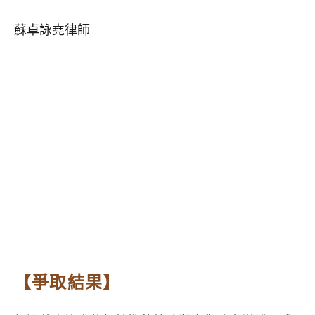
蘇卓詠堯律師
【爭取結果】