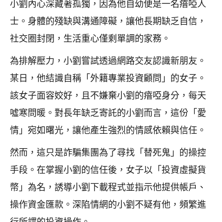
小劉內心深藏著孤獨，因為他自幼便是一名瘖啞人
士。身體的殘缺與溝通障礙，讓他長期缺乏自信，
社交圈封閉，生活重心僅剩單調的家務。
為排解壓力，小劉嘗試透過網路交友認識新朋友。
某日，他結識自稱「外籍專業投資顧問」的女子。
該女子面容姣好，且不嫌棄小劉的瘖啞身分，每天
噓寒問暖。對長年缺乏寄託的小劉而言，這份「愛
情」宛如曙光，讓他產生強烈的情感依賴與信任。
然而，這只是詐騙集團為了尋找「替死鬼」的操控
手段。在掌握小劉的信任後，女子以「投資虛擬貨
幣」為名，誘導小劉下載程式並指示他提供帳戶、
操作資金匯款。深陷情網的小劉不疑有他，頻繁進