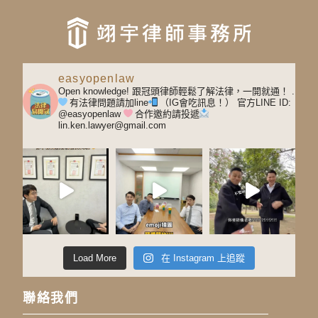
easyopenlaw
Open knowledge! 跟冠頭律師輕鬆了解法律，一開就通！
.
有法律問題請加line
（IG會吃訊息！）
官方LINE ID:
@easyopenlaw
合作邀約請投遞
lin.ken.lawyer@gmail.com
Load More
在 Instagram 上追蹤
聯絡我們