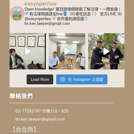
easyopenlaw
Open knowledge! 跟冠頭律師輕鬆了解法律，一開就通！
.
有法律問題請加line
（IG會吃訊息！）
官方LINE ID:
@easyopenlaw
合作邀約請投遞
lin.ken.lawyer@gmail.com
Load More
在 Instagram 上追蹤
聯絡我們
02-77292797 分機110、625
lin.ken.lawyer@gmail.com
【台北所】