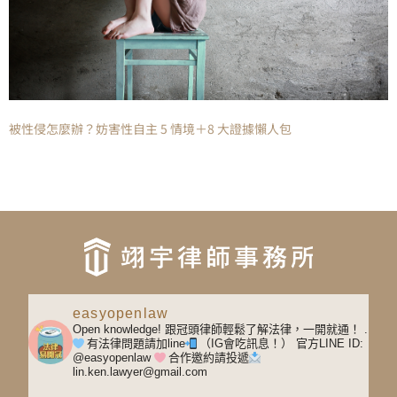
被性侵怎麼辦？妨害性自主 5 情境＋8 大證據懶人包
easyopenlaw
Open knowledge! 跟冠頭律師輕鬆了解法律，一開就通！
.
有法律問題請加line
（IG會吃訊息！）
官方LINE ID:
@easyopenlaw
合作邀約請投遞
lin.ken.lawyer@gmail.com