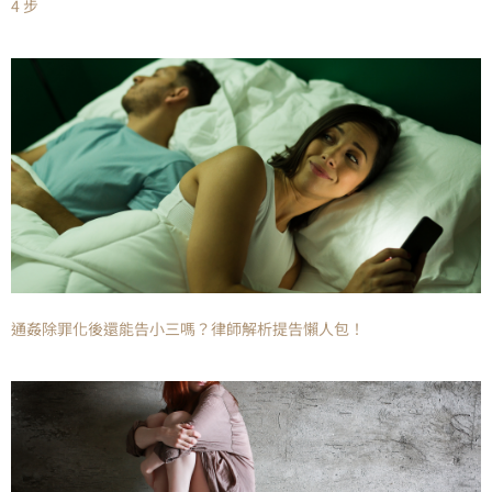
4 步
通姦除罪化後還能告小三嗎？律師解析提告懶人包！