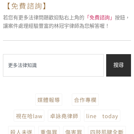
【免費諮詢】
若您有更多法律問題歡迎點右上角的
「免費諮詢」
按鈕，
讓案件處理經驗豐富的林冠宇律師為您解答喔！
搜尋
媒體報導
合作專欄
視在哈law
卓詠堯律師
line today
殺人未遂
重傷罪
傷害罪
四肢肌腱全斷