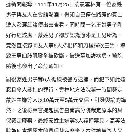
據新聞報導，111年11月25日凌晨雲林有一位蒙姓
男子與友人在會館喝酒，得知自己停在路旁的賓士
遭人潑灑紅漆便出去查看，同時間一名王姓男子剛
好行經該處，蒙姓男子卻誤認為潑漆是王男所為，
竟然直接夥同友人等6人持棍棒和刀械揮砍王男，導
致王男四肢肌腱全被砍斷，被送至加護病房，醫院
隨後也發出了命危通知。
嗣後蒙姓男子等6人循線被警方逮捕，而犯下如此殘
忍且令人髮指的罪行，雲林地方法院第一時間裁定
蒙姓主嫌等人以10萬元至5萬元交保，引發輿論的譁
然，之後檢察官提起抗告臺南高分院裁定原本的具
保裁定廢棄，最終蒙姓主嫌等3人羈押禁見，高等法
院為何會把原本的具保裁定廢棄？本件被告等人又