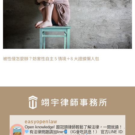
被性侵怎麼辦？妨害性自主 5 情境＋8 大證據懶人包
easyopenlaw
Open knowledge! 跟冠頭律師輕鬆了解法律，一開就通！
.
有法律問題請加line
（IG會吃訊息！）
官方LINE ID: