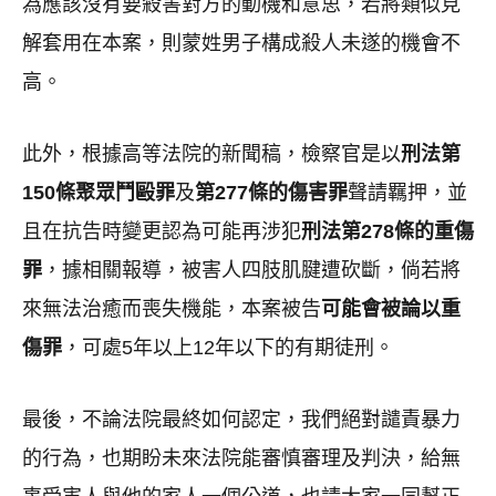
為應該沒有要殺害對方的動機和意思，若將類似見
解套用在本案，則蒙姓男子構成殺人未遂的機會不
高。
此外，根據高等法院的新聞稿，檢察官是以
刑法第
150
條聚眾鬥毆罪
及
第
277
條的傷害罪
聲請羈押，並
且在抗告時變更認為可能再涉犯
刑法第
278
條的重傷
罪
，據相關報導，被害人四肢肌腱遭砍斷，倘若將
來無法治癒而喪失機能，本案被告
可能會被論以重
傷罪
，可處5年以上12年以下的有期徒刑。
最後，不論法院最終如何認定，我們絕對譴責暴力
的行為，也期盼未來法院能審慎審理及判決，給無