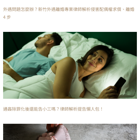
外遇問題怎麼辦？新竹外遇離婚專業律師解析侵害配偶權求償、離婚
4 步
通姦除罪化後還能告小三嗎？律師解析提告懶人包！