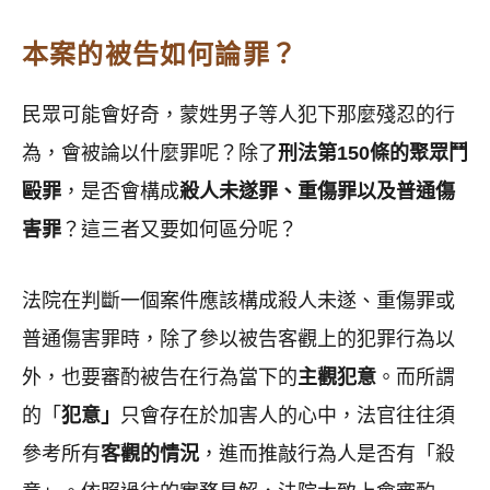
本案的被告如何論罪？
民眾可能會好奇，蒙姓男子等人犯下那麼殘忍的行
為，會被論以什麼罪呢？除了
刑法第
150條的聚眾鬥
毆罪
，是否會構成
殺人未遂罪、重傷罪以及普通傷
害罪
？這三者又要如何區分呢？
法院在判斷一個案件應該構成殺人未遂、重傷罪或
普通傷害罪時，除了參以被告客觀上的犯罪行為以
外，也要審酌被告在行為當下的
主觀犯意
。而所謂
的「
犯意」
只會存在於加害人的心中，法官往往須
參考所有
客觀的情況
，進而推敲行為人是否有「殺