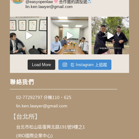
@easyopenlaw
合作邀約請投遞
lin.ken.lawyer@gmail.com
Load More
在 Instagram 上追蹤
聯絡我們
02-77292797 分機110、625
lin.ken.lawyer@gmail.com
【台北所】
台北市松山區復興北路191號9樓之1
(IBO國際企業中心)