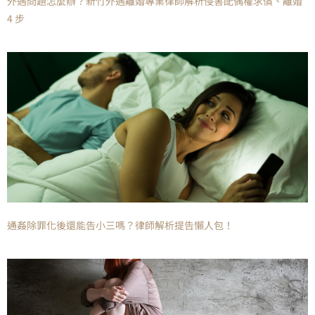
外遇問題怎麼辦？新竹外遇離婚專業律師解析侵害配偶權求償、離婚
4 步
通姦除罪化後還能告小三嗎？律師解析提告懶人包！