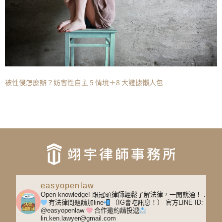
被性侵怎麼辦？妨害性自主 5 情境＋8 大證據懶人包
easyopenlaw
Open knowledge! 跟冠頭律師輕鬆了解法律，一開就通！
.
有法律問題請加line
（IG會吃訊息！）
官方LINE ID:
@easyopenlaw
合作邀約請投遞
lin.ken.lawyer@gmail.com