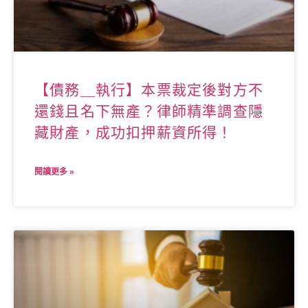
【債務＿執行】本票裁定後對方不
還錢且名下無產？律師精準調查隱
藏財產，成功扣押薪資所得！
閱讀更多 »