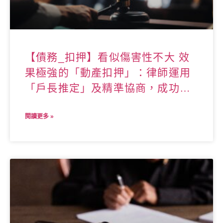
【債務_扣押】看似傷害性不大 效
果極強的「動產扣押」：律師運用
「戶長推定」及精準協商，成功為
當事人追討巨額債務！
閱讀更多 »