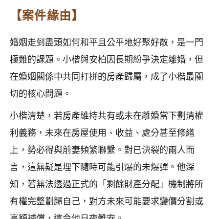
【案件緣由】
婚姻走到盡頭如何和平且公平地好聚好散，是一門
極難的課題。小楷與安柏因長期紛爭決定離婚，但
在婚姻關係中共同打拼的房產歸屬，成了小楷最關
切的核心問題。
小楷清楚，若房產維持共有或未在離婚當下劃清權
利義務，未來在房屋使用、收益、處分甚至修繕
上，勢必得與前妻頻繁聯繫。對已決裂的兩人而
言，這無疑是埋下隨時可能引爆的未爆彈。他深
知，若無法透過正式的「剩餘財產分配」機制將所
有權完整劃歸自己，對方未來可能要求變價分割或
高額補償，這令他日夜難安。