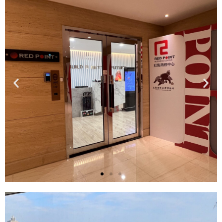
北
所
桃
園