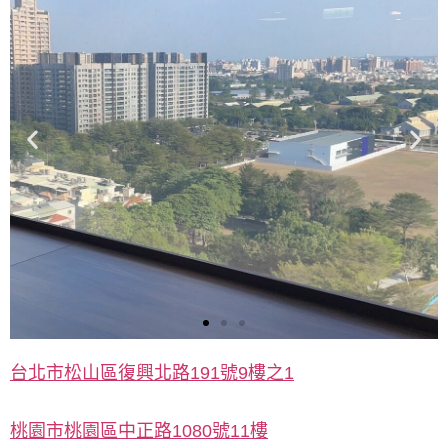
所
台北市松山區復興北路191號9樓之1
高
雄
所
桃園市桃園區中正路1080號11樓