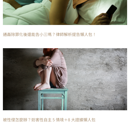
通姦除罪化後還能告小三嗎？律師解析提告懶人包！
被性侵怎麼辦？妨害性自主 5 情境＋8 大證據懶人包