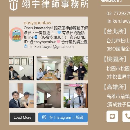
02-77292
lin.ken.la
easyopenlaw
Open knowledge! 跟冠頭律師輕鬆了解
【台北所】
法律，一開就通！
.
有法律問題請
加line
（IG會吃訊息！）
官方LINE
台北市松山
ID: @easyopenlaw
合作邀約請投遞
lin.ken.lawyer@gmail.com
(IBO國際
【桃園所】
桃園市桃園
(中悅世界中
【高雄所】
高雄市前鎮
(寶成雙子
Load More
在 Instagram 上追蹤