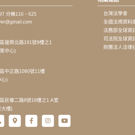
797 分機110、625
台灣法學會
wyer@gmail.com
全國法規資料
法務部全球資
司法院全球資
區復興北路191號9樓之1
財團法人法律
企業中心)
區中正路1080號11樓
心)
區民權二路8號16樓之1 A室
星大樓)