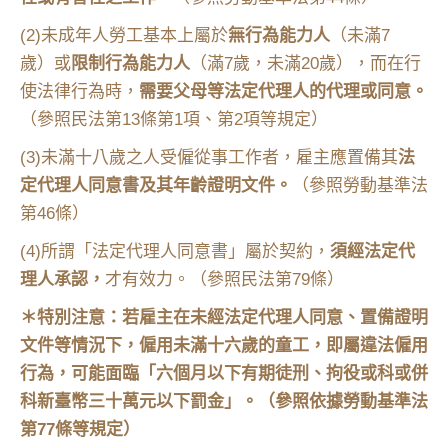
(2)未成年人勞工基本上屬於
無行為能力人
（未滿7
歲）或
限制行為能力人
（滿7歲，未滿20歲），而在行
使法律行為時，
需要父母等法定代理人的代理或同意。
（參照民法第13條第1項、第2項等規定）
(3)未滿十八歲之人受僱從事工作者，雇主應置備其
法
定代理人同意書及其年齡證明文件。
（參照勞動基準法
第46條）
(4)所謂「法定代理人同意書」屬於契約，
須經法定代
理人承認，
才有效力。（參照民法第79條）
＊特別注意：若雇主在未經法定代理人同意、置備證明
文件等情況下，僱用未滿十六歲的童工，即屬違法僱用
行為，可能面臨「六個月以下有期徒刑、拘役或科或併
科新臺幣三十萬元以下罰金」。（參照依據勞動基準法
第77條等規定）