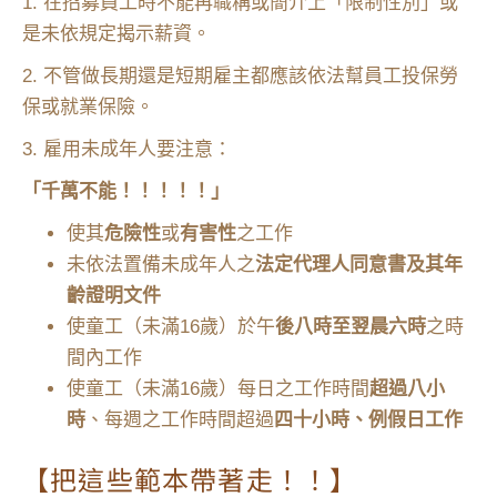
1. 在招募員工時不能再職稱或簡介上「限制性別」或
是未依規定揭示薪資。
2. 不管做長期還是短期雇主都應該依法幫員工投保勞
保或就業保險。
3. 雇用未成年人要注意：
「千萬不能！！！！！」
使其
危險性
或
有害性
之工作
未依法置備未成年人之
法定代理人同意書及其年
齡證明文件
使童工（未滿16歲）於午
後八時至翌晨六時
之時
間內工作
使童工（未滿16歲）每日之工作時間
超過八小
時
、每週之工作時間超過
四十小時、例假日工作
【把這些範本帶著走！！】