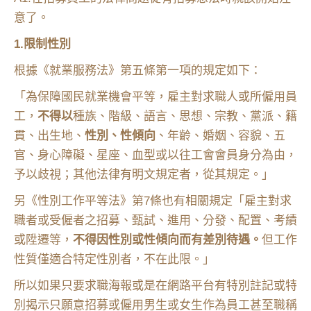
意了。
1.限制性別
根據《就業服務法》第五條第一項的規定如下：
「為保障國民就業機會平等，雇主對求職人或所僱用員
工，
不得以
種族、階級、語言、思想、宗教、黨派、籍
貫、出生地、
性別、性傾向
、年齡、婚姻、容貌、五
官、身心障礙、星座、血型或以往工會會員身分為由，
予以歧視；其他法律有明文規定者，從其規定。」
另《性別工作平等法》第7條也有相關規定「雇主對求
職者或受僱者之招募、甄試、進用、分發、配置、考績
或陞遷等，
不得因性別或性傾向而有差別待遇。
但工作
性質僅適合特定性別者，不在此限。」
所以如果只要求職海報或是在網路平台有特別註記或特
別揭示只願意招募或僱用男生或女生作為員工甚至職稱