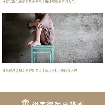
通姦除罪化後還能告小三嗎？律師解析提告懶人包！
被性侵怎麼辦？妨害性自主 5 情境＋8 大證據懶人包