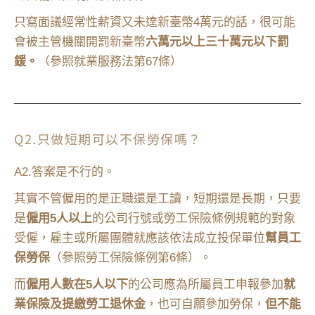
只寫面議經常性薪資又未達新臺幣4萬元的話，很可能
會被主管機關開罰新臺幣
六萬元以上三十萬元以下罰
鍰。
（參照就業服務法第67條）
Q2.只做短期可以不保勞保嗎？
A2.答案是不行的。
其實不管僱用的是正職還是工讀，短期還是長期，只要
是
僱用5人以上
的公司行號或勞工保險條例規範的對象
受僱，雇主或所屬團體就應該依法成立投保單位
幫員工
保勞保
（參照勞工保險條例第6條）。
而
僱用人數在5人以下
的公司應為所屬員工申報參加
就
業保險及提繳勞工退休金
，也可自願參加勞保，
但不能