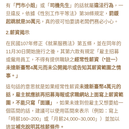
有「
門市小姐
」或「
司機先生
」的話就屬
違法行為
，一
旦違反，依據《性別工作平等法》第38條規定，
罰鍰
起跳就是30萬元
，真的很可怕要請老闆們務必小心。
2.薪資揭示
在民國107年修正《就業服務法》第五條，並在同年的
11月30日開始施行之後，其第六款有規定「雇主招募
或僱用員工，不得有提供職缺之
經常性薪資（*註一）
未達新臺幣4萬元而未公開揭示或告知其薪資範圍之情
事。」
這句話的意思就是如果經常性薪資
未達新臺幣4萬元的
話，雇主就應該再招募海報或求職網站上面寫上薪資範
圍，不能只寫「面議」
，如果未達到但雇主又想要給一
個區間的話，建議可以使用區間來表示（例如：寫上
「時薪160~200」或「月薪24,000~30,000」）並加以
適當
補充說明其核薪條件。