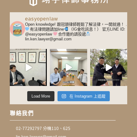
easyopenlaw
Open knowledge! 跟冠頭律師輕鬆了解法律，一開就通！
.
有法律問題請加line
（IG會吃訊息！）
官方LINE ID:
@easyopenlaw
合作邀約請投遞
lin.ken.lawyer@gmail.com
Load More
在 Instagram 上追蹤
聯絡我們
02-77292797 分機110、625
lin.ken.lawyer@gmail.com