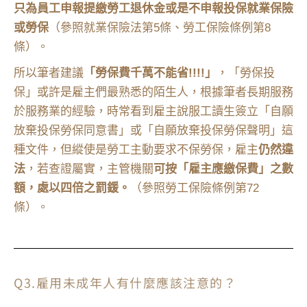
只為員工申報提繳勞工退休金或是不申報投保就業保險
或勞保
（參照就業保險法第5條、勞工保險條例第8
條）。
所以筆者建議
「勞保費千萬不能省!!!!」
，「勞保投
保」或許是雇主們最熟悉的陌生人，根據筆者長期服務
於服務業的經驗，時常看到雇主說服工讀生簽立「自願
放棄投保勞保同意書」或「自願放棄投保勞保聲明」這
種文件，但縱使是勞工主動要求不保勞保，雇主
仍然違
法
，若查證屬實，主管機關
可按「雇主應繳保費」之數
額，處以四倍之罰鍰。
（參照勞工保險條例第72
條）。
Q3.雇用未成年人有什麼應該注意的？