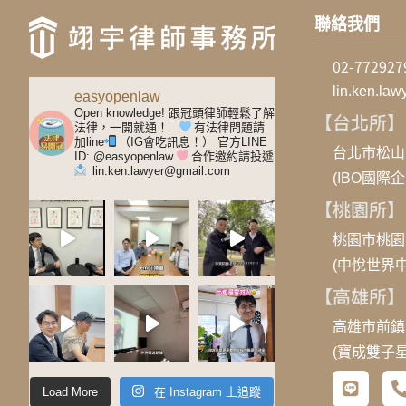
聯絡我們
02-77292
lin.ken.la
easyopenlaw
Open knowledge! 跟冠頭律師輕鬆了解
【台北所】
法律，一開就通！
.
有法律問題請
加line
（IG會吃訊息！）
官方LINE
台北市松山
ID: @easyopenlaw
合作邀約請投遞
lin.ken.lawyer@gmail.com
(IBO國際
【桃園所】
桃園市桃園
(中悅世界中
【高雄所】
高雄市前鎮
(寶成雙子
Load More
在 Instagram 上追蹤