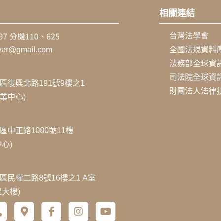
相關連結
797 分機110、625
台灣法學會
wyer@gmail.com
全國法規資料
法務部全球資
司法院全球資
區復興北路191號9樓之1
財團法人法律
企業中心)
區中正路1080號11樓
心)
區民權二路8號16樓之1 A室
星大樓)