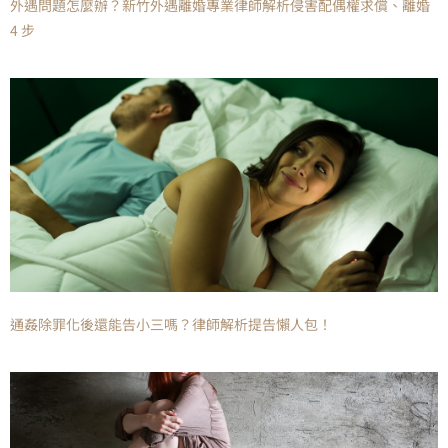
外遇問題怎麼辦？新竹外遇離婚專業律師解析侵害配偶權求償、離婚
4 步
通姦除罪化後還能告小三嗎？律師解析提告懶人包！