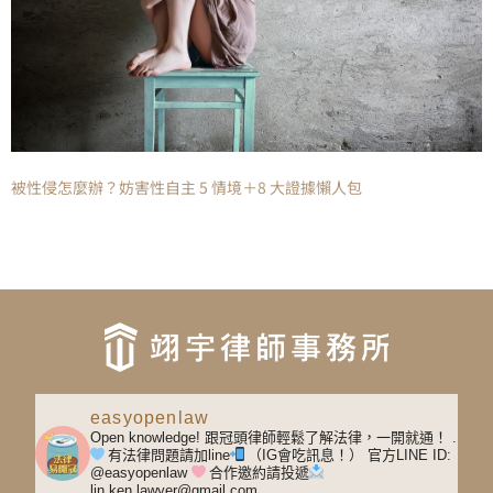
被性侵怎麼辦？妨害性自主 5 情境＋8 大證據懶人包
easyopenlaw
Open knowledge! 跟冠頭律師輕鬆了解法律，一開就通！
.
有法律問題請加line
（IG會吃訊息！）
官方LINE ID:
@easyopenlaw
合作邀約請投遞
lin.ken.lawyer@gmail.com