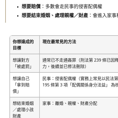
想要賠償
：多數會走民事的侵害配偶權
想要結束婚姻、處理親權／財產
：會進入家事
你想達成的
現在最常見的方法
目標
想讓對方
通常已不走通姦罪（刑法第 239 條已因釋
「被處罰」
力，後續並已修法刪除）
想讓自己
民事：侵害配偶權（實務上常見以民法第 
「拿到賠
195 條第 3 項「配偶關係身分法益」 
償」
想結束婚姻
家事：離婚、親權、財產分配
／處理小孩
財產