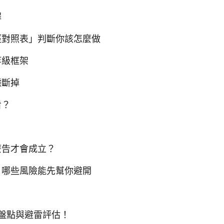
罪
徑對照表」判斷你該怎麼做
等級框架
據斷掉
看？
麼告才會成立？
，哪些風險能先幫你避開
盤點與避雷評估！