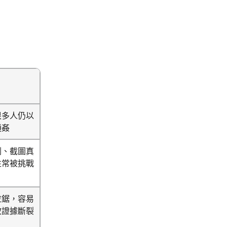
很多人仍以
通姦
刪、截圖真
性常被挑戰
拉鋸，容易
致證據斷裂