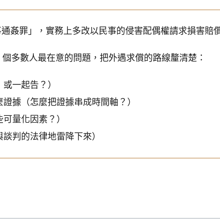
事通姦罪」，實務上多改以民事的侵害配偶權請求損害賠
4 個多數人最在意的問題，把外遇求償的路線釐清楚：
，或一起告？）
麼證據（怎麼把證據串成時間軸？）
些可量化因素？）
與談判的法律地雷降下來）