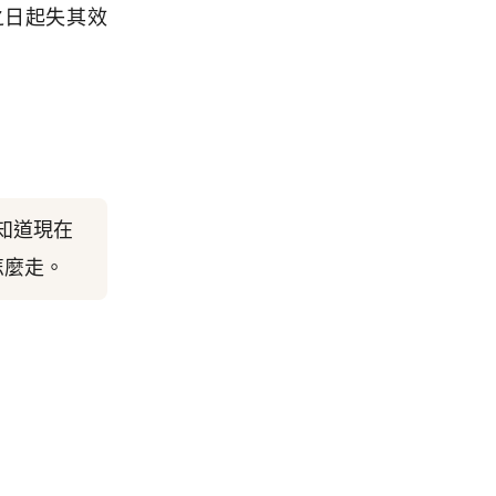
之日起失其效
知道現在
怎麼走。