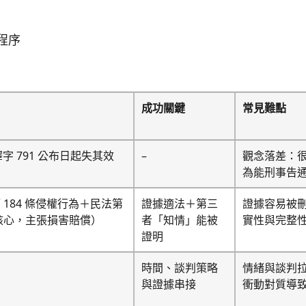
程序
成功關鍵
常見難點
字 791 公布日起失其效
–
觀念落差：
為能刑事告
184 條侵權行為＋民法第
證據適法＋第三
證據容易被
為核心，主張損害賠償）
者「知情」能被
實性與完整
證明
時間、談判策略
情緒與談判
與證據串接
衝動對質導