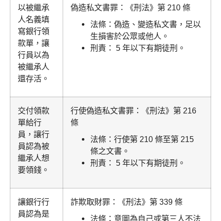
以被繼承
偽造私文書罪：《刑法》第 210 條
人名義填
法條：偽造、變造私文書，足以
寫銀行領
生損害於公眾或他人。
款單，讓
刑責： 5 年以下有期徒刑。
行員以為
被繼承人
還存活。
交付領款
行使偽造私文書罪：《刑法》第 216
單給行
條
員，讓行
法條：
行使第 210 條至第 215
員認為被
條之文書。
繼承人想
刑責： 5 年以下有期徒刑。
要領錢。
讓銀行行
詐欺取財罪：《刑法》第 339 條
員認為是
法條：意圖為自己或第三人不法