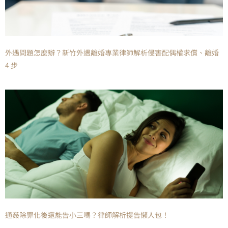
外遇問題怎麼辦？新竹外遇離婚專業律師解析侵害配偶權求償、離婚
4 步
通姦除罪化後還能告小三嗎？律師解析提告懶人包！