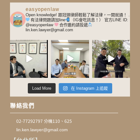
easyopenlaw
Open knowledge! 跟冠頭律師輕鬆了解法律，一開就通！
.
有法律問題請加line
（IG會吃訊息！）
官方LINE ID:
@easyopenlaw
合作邀約請投遞
lin.ken.lawyer@gmail.com
Load More
在 Instagram 上追蹤
聯絡我們
02-77292797 分機110、625
lin.ken.lawyer@gmail.com