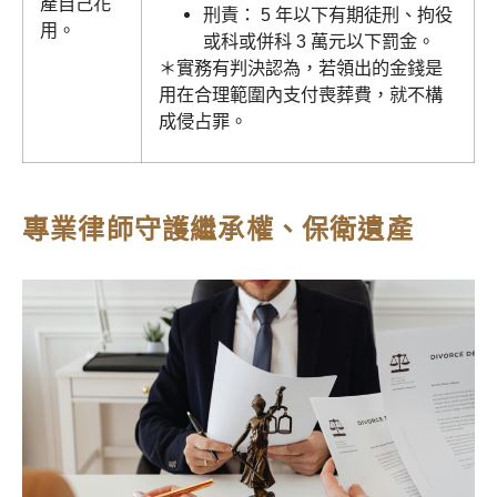
產自己花
刑責：
5 年以下有期徒刑、拘役
用。
或科或併科 3 萬元以下罰金。
＊
實務有判決認為，若領出的金錢是
用在合理範圍內支付喪葬費，就不構
成侵占罪。
專業律師守護繼承權、保衛遺產