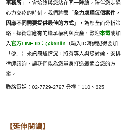
事務所
」，會始終與您站在同一陣線，陪伴您走過
心力交瘁的時刻，我們將盡「
全力處理每個案件，
因應不同需要提供最佳的方式
」，為您全面分析策
略、捍衛您應有的繼承權利與資產，歡迎
來電
或加
入
官方
LI
N
E ID
：
@kenlin
（輸入ID時請記得要加
「＠」）來訊簡述情況，將有專人與您討論、安排
律師諮詢，讓我們能為您量身打造最適合您的方
案。
聯絡電話：02-7729-2797 分機：110、625
【延伸閱讀】