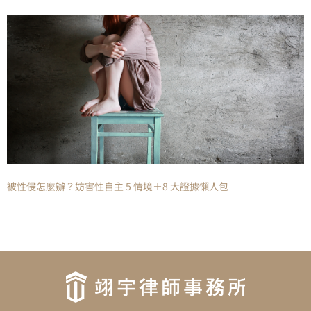
被性侵怎麼辦？妨害性自主 5 情境＋8 大證據懶人包