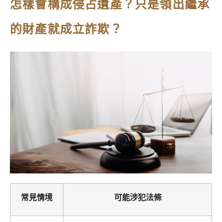
怎樣會構成侵占遺產？只是領出繼承
的財產就成立詐欺？
常見情境
可能涉犯法條