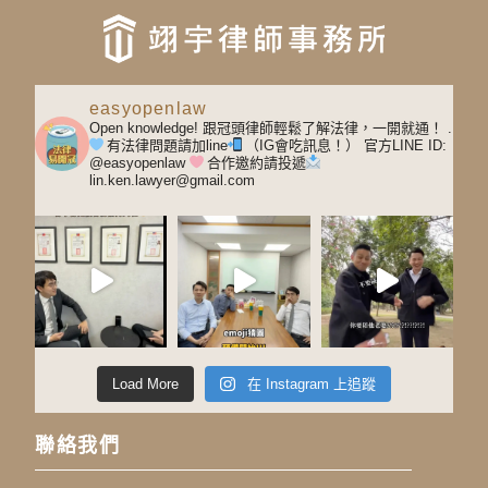
easyopenlaw
Open knowledge! 跟冠頭律師輕鬆了解法律，一開就通！
.
有法律問題請加line
（IG會吃訊息！）
官方LINE ID:
@easyopenlaw
合作邀約請投遞
lin.ken.lawyer@gmail.com
Load More
在 Instagram 上追蹤
聯絡我們