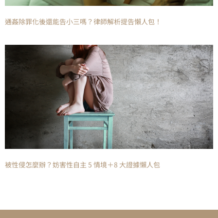
通姦除罪化後還能告小三嗎？律師解析提告懶人包！
被性侵怎麼辦？妨害性自主 5 情境＋8 大證據懶人包