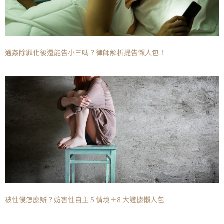
通姦除罪化後還能告小三嗎？律師解析提告懶人包！
被性侵怎麼辦？妨害性自主 5 情境＋8 大證據懶人包