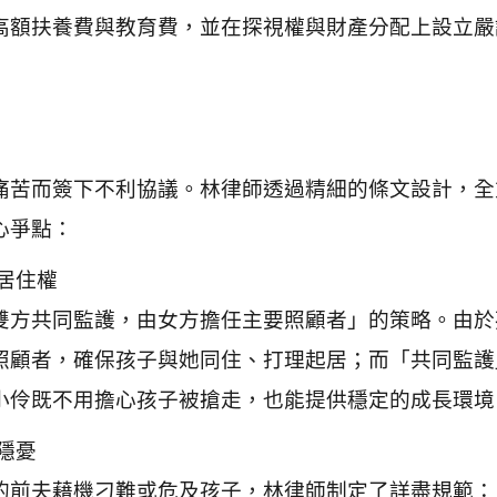
高額扶養費與教育費，並在探視權與財產分配上設立嚴
痛苦而簽下不利協議。林律師透過精細的條文設計，全
心爭點：
居住權
雙方共同監護，由女方擔任主要照顧者」的策略。由於
照顧者，確保孩子與她同住、打理起居；而「共同監護
小伶既不用擔心孩子被搶走，也能提供穩定的成長環境
隱憂
的前夫藉機刁難或危及孩子，林律師制定了詳盡規範：