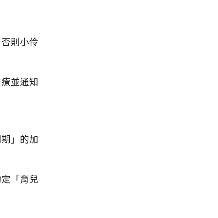
，否則小伶
醫療並通知
到期」的加
約定「育兒