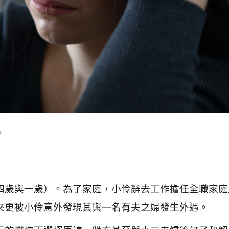
。
四歲與一歲）。為了家庭，小伶辭去工作擔任全職家庭
來更被小伶意外發現其與一名有夫之婦發生外遇。