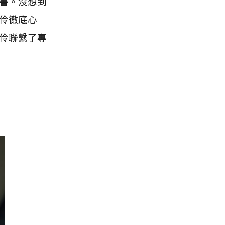
書。沒想到
伶徹底心
伶聯繫了專