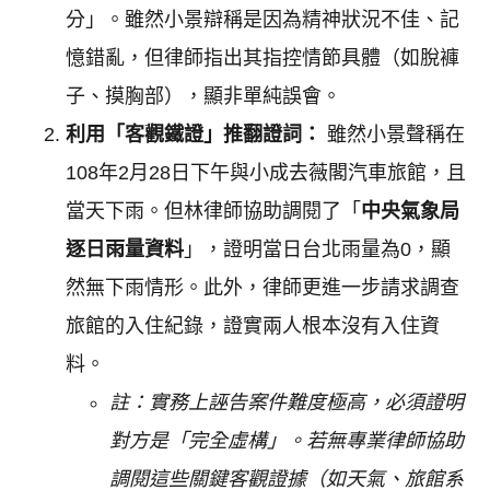
分」。雖然小景辯稱是因為精神狀況不佳、記
憶錯亂，但律師指出其指控情節具體（如脫褲
子、摸胸部），顯非單純誤會。
利用「客觀鐵證」推翻證詞：
雖然小景聲稱在
108年2月28日下午與小成去薇閣汽車旅館，且
當天下雨。但林律師協助調閱了「
中央氣象局
逐日雨量資料
」，證明當日台北雨量為0，顯
然無下雨情形。此外，律師更進一步請求調查
旅館的入住紀錄，證實兩人根本沒有入住資
料。
註：實務上誣告案件難度極高，必須證明
對方是「完全虛構」。若無專業律師協助
調閱這些關鍵客觀證據（如天氣、旅館系