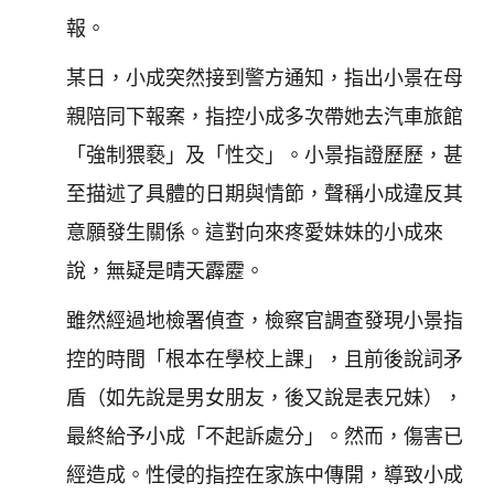
報。
某日，小成突然接到警方通知，指出小景在母
親陪同下報案，指控小成多次帶她去汽車旅館
「強制猥褻」及「性交」。小景指證歷歷，甚
至描述了具體的日期與情節，聲稱小成違反其
意願發生關係。這對向來疼愛妹妹的小成來
說，無疑是晴天霹靂。
雖然經過地檢署偵查，檢察官調查發現小景指
控的時間「根本在學校上課」，且前後說詞矛
盾（如先說是男女朋友，後又說是表兄妹），
最終給予小成「不起訴處分」。然而，傷害已
經造成。性侵的指控在家族中傳開，導致小成