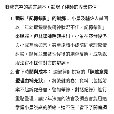
聯成完整的謊言劇本，體現了律師的專業價值：
戳破「記憶錯亂」的辯解：
小景及輔佐人試圖
以「年幼遭猥褻後精神狀況不佳、記憶錯亂」
來脫罪。但林律師明確指出，小景在案發後仍
與小成互動如常，甚至還請小成陪同處理感情
糾紛，顯見並無遭性侵後的創傷反應，成功說
服法官不採信對方的辯詞。
省下時間與成本：
透過律師撰寫的「
陳述意見
暨理由補充狀
」，將繁雜的卷宗資料（包括前
案不起訴處分書、警詢筆錄、對話紀錄）進行
重點整理，讓少年法庭的法官及調查官能迅速
掌握小景說謊的脈絡。這不僅「省下了開庭調