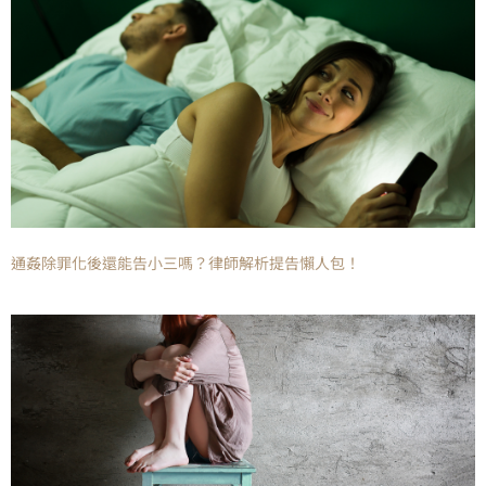
通姦除罪化後還能告小三嗎？律師解析提告懶人包！