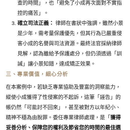
查的時間」，也「避免了小成再次面對不實指
控的痛苦」。
確立司法正義：
律師在書狀中強調，雖然小景
是少年，需考量保護優先，但其行為已嚴重侵
害小成的名譽與司法資源。最終法官採納律師
見解，認為雖給予保護處分，但仍須透過「訓
誡」讓小景知錯，達成矯正效果。
三、專業價值，細心分析
在本案例中，若缺乏專業協助及豐富的洞察能力，
縱使小成獲得了性侵案的不起訴，這筆「誣告」的
帳仍然「可能討不回來」，甚至被對方以年紀小、
精神不穩為由脫罪。委任專業律師處理，是「
獲得
妥善分析、保障您的權利及節省您的時間的最佳選