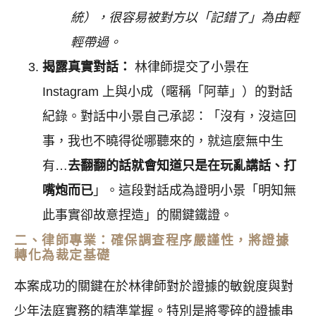
統），很容易被對方以「記錯了」為由輕
輕帶過。
揭露真實對話：
林律師提交了小景在
Instagram 上與小成（暱稱「阿華」）的對話
紀錄。對話中小景自己承認：「沒有，沒這回
事，我也不曉得從哪聽來的，就這麼無中生
有…
去翻翻的話就會知道只是在玩亂講話、打
嘴炮而已
」。這段對話成為證明小景「明知無
此事實卻故意捏造」的關鍵鐵證。
二、律師專業：確保調查程序嚴謹性，將證據
轉化為裁定基礎
本案成功的關鍵在於林律師對於證據的敏銳度與對
少年法庭實務的精準掌握。特別是將零碎的證據串