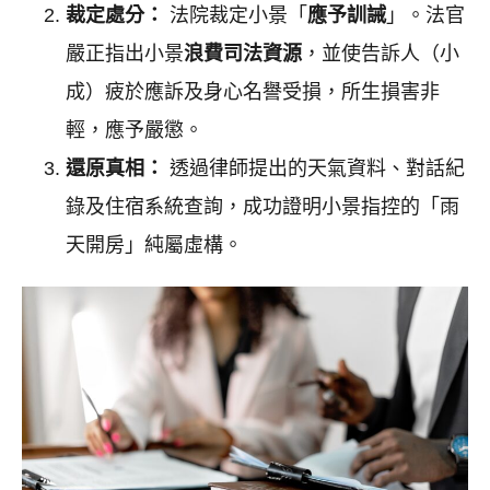
裁定處分：
法院裁定小景「
應予訓誡
」。法官
嚴正指出小景
浪費司法資源
，並使告訴人（小
成）疲於應訴及身心名譽受損，所生損害非
輕，應予嚴懲。
還原真相：
透過律師提出的天氣資料、對話紀
錄及住宿系統查詢，成功證明小景指控的「雨
天開房」純屬虛構。