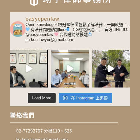
easyopenlaw
Open knowledge! 跟冠頭律師輕鬆了解法律，一開就通！
.
有法律問題請加line
（IG會吃訊息！）
官方LINE ID:
@easyopenlaw
合作邀約請投遞
lin.ken.lawyer@gmail.com
Load More
在 Instagram 上追蹤
聯絡我們
02-77292797 分機110、625
lin.ken.lawyer@gmail.com