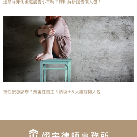
通姦除罪化後還能告小三嗎？律師解析提告懶人包！
被性侵怎麼辦？妨害性自主 5 情境＋8 大證據懶人包