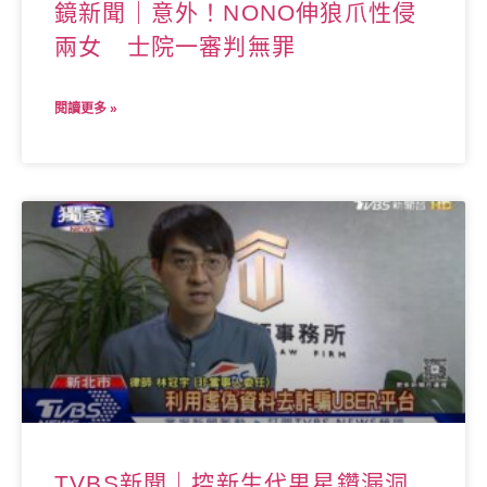
鏡新聞｜意外！NONO伸狼爪性侵
兩女 士院一審判無罪
閱讀更多 »
TVBS新聞｜控新生代男星鑽漏洞