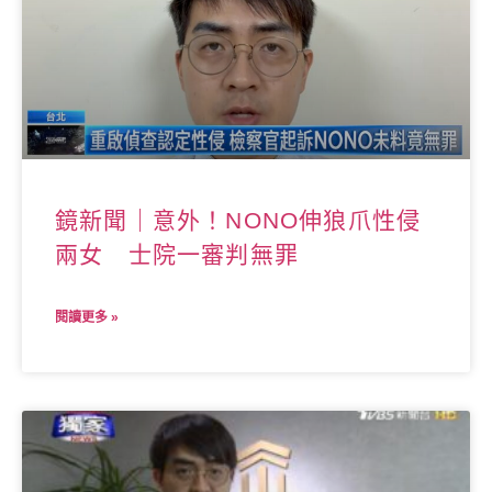
鏡新聞｜意外！NONO伸狼爪性侵
兩女 士院一審判無罪
閱讀更多 »