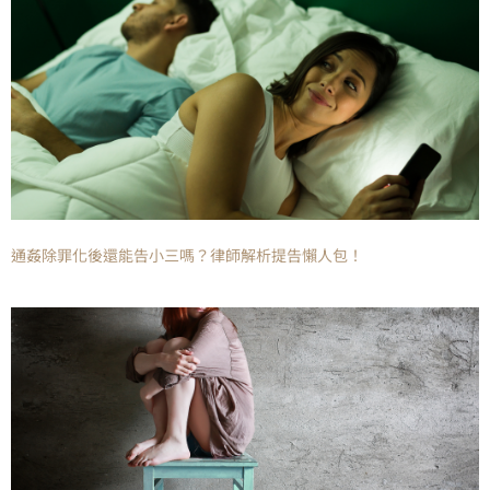
通姦除罪化後還能告小三嗎？律師解析提告懶人包！