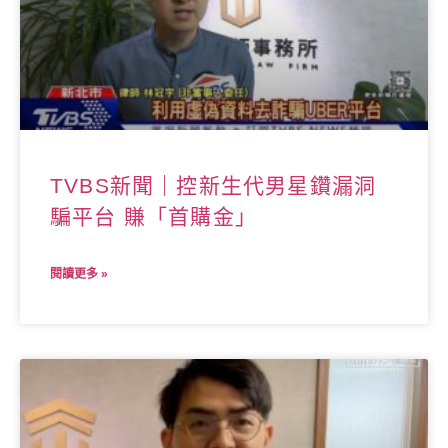
TVBS新聞｜控新生代男星鑽漏洞
騙平台 賺「首購金」
閱讀更多 »