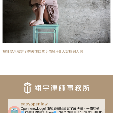
被性侵怎麼辦？妨害性自主 5 情境＋8 大證據懶人包
easyopenlaw
Open knowledge! 跟冠頭律師輕鬆了解法律，一開就通！
.
有法律問題請加line
（IG會吃訊息！）
官方LINE ID: