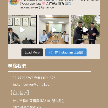
@easyopenlaw
合作邀約請投遞
lin.ken.lawyer@gmail.com
Load More
在 Instagram 上追蹤
聯絡我們
02-77292797 分機110、625
lin.ken.lawyer@gmail.com
【台北所】
台北市松山區復興北路191號9樓之1
(IBO國際企業中心)