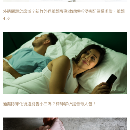
外遇問題怎麼辦？新竹外遇離婚專業律師解析侵害配偶權求償、離婚
4 步
通姦除罪化後還能告小三嗎？律師解析提告懶人包！