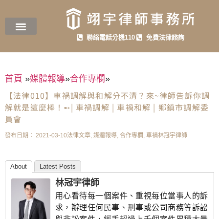
聯絡電話分機110
免費法律諮詢
首頁
»
媒體報導
»
合作專欄
»
【法律010】車禍調解與和解分不清？來~律師告訴你調
解就是這麼棒！➵| 車禍調解 | 車禍和解 | 鄉鎮市調解委
員會
發布日期：
2021-03-10
法律文章
,
媒體報導
,
合作專欄
,
車禍
林冠宇律師
About
Latest Posts
林冠宇律師
用心看待每一個案件、重視每位當事人的訴
求，辦理任何民事、刑事或公司商務等訴訟