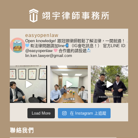
easyopenlaw
Open knowledge! 跟冠頭律師輕鬆了解法律，一開就通！
.
有法律問題請加line
（IG會吃訊息！）
官方LINE ID:
@easyopenlaw
合作邀約請投遞
lin.ken.lawyer@gmail.com
Load More
在 Instagram 上追蹤
聯絡我們