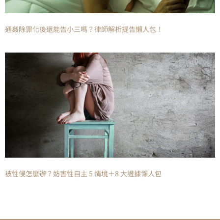
通姦除罪化後還能告小三嗎？律師解析提告懶人包！
被性侵怎麼辦？妨害性自主 5 情境＋8 大證據懶人包