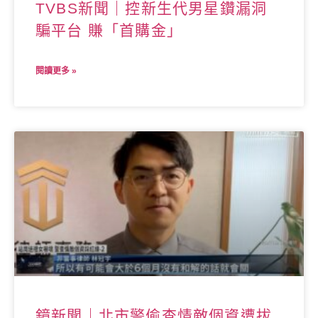
TVBS新聞｜控新生代男星鑽漏洞
騙平台 賺「首購金」
閱讀更多 »
鏡新聞｜北市警偷查情敵個資遭拔