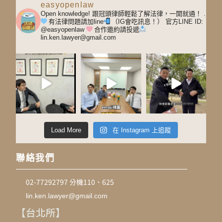
easyopenlaw
Open knowledge! 跟冠頭律師輕鬆了解法律，一開就通！
.
有法律問題請加line
（IG會吃訊息！）
官方LINE ID:
@easyopenlaw
合作邀約請投遞
lin.ken.lawyer@gmail.com
Load More
在 Instagram 上追蹤
聯絡我們
02-77292797 分機110、625
lin.ken.lawyer@gmail.com
【台北所】