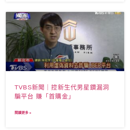
TVBS新聞｜控新生代男星鑽漏洞
騙平台 賺「首購金」
閱讀更多 »