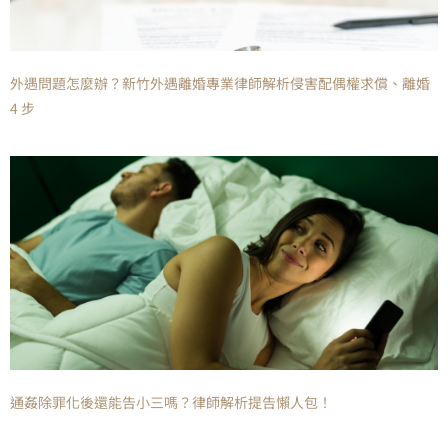
外遇問題怎麼辦？新竹外遇離婚專業律師解析侵害配偶權求償、離婚
4 步
通姦除罪化後還能告小三嗎？律師解析提告懶人包！