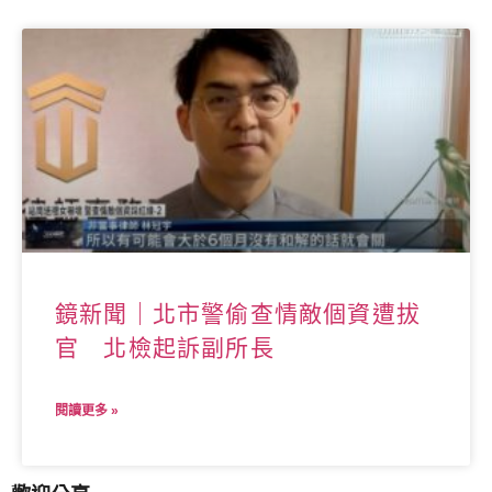
鏡新聞｜北市警偷查情敵個資遭拔
官 北檢起訴副所長
閱讀更多 »