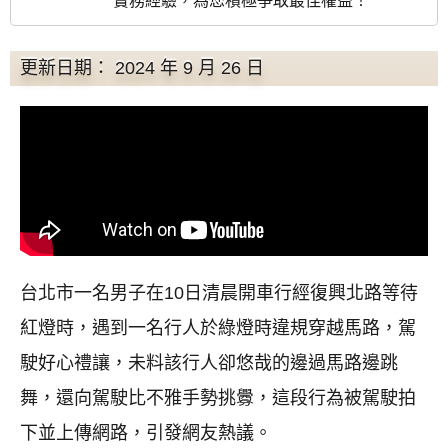
實務經驗，為您積極爭取最佳權益！
更新日期： 2024 年 9 月 26 日
台北市一名男子在10日清晨開車行經復興北路等待
紅燈時，遇到一名行人於綠燈時違規穿越馬路，駕
駛好心禮讓，未料該行人卻悠哉的邊過馬路邊跳
舞，還向駕駛比不雅手勢挑釁，這段行為被駕駛拍
下並上傳網路，引發網友熱議。