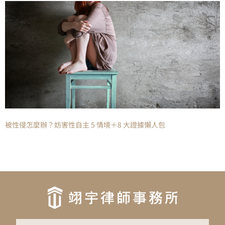
被性侵怎麼辦？妨害性自主 5 情境＋8 大證據懶人包