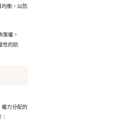
與均衡，以防
決策權。
度性的防
、權力分配的
於：