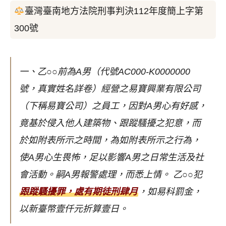
臺灣臺南地方法院刑事判決112年度簡上字第
300號
一、乙○○前為A男（代號AC000-K0000000
號，真實姓名詳卷）經營之易寶興業有限公司
（下稱易寶公司）之員工，因對A男心有好感，
竟基於侵入他人建築物、跟蹤騷擾之犯意，而
於如附表所示之時間，為如附表所示之行為，
使A男心生畏怖，足以影響A男之日常生活及社
會活動。嗣A男報警處理，而悉上情。
乙○○犯
跟蹤騷擾罪，處有期徒刑肆月
，如易科罰金，
以新臺幣壹仟元折算壹日。