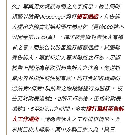
久」等與男女情感有關之文字訊息，被告同時
頻繁以臉書Messenger撥打
語音通話
，有告訴
人提出之臉書對話截圖在卷可佐（見偵680號不
公開卷第15-49頁），堪認被告顯對告訴人有追
求之意，而被告以臉書撥打語音通話，試圖聯
繫告訴人，屬對特定人要求聯絡之行為，足認
被告上開所為係欲引起告訴人之注意，傳送訊
息內容並與性或性別有關，均符合跟蹤騷擾防
治法第3條第1項所舉之跟蹤騷擾行為態樣。
被
告又於附表編號1、2所示行為後，密接於附表
編號3、5至9所示之時間，多次
撥打電話至告訴
人工作場所
，詢問告訴人之工作排班情形、要
求與告訴人聯繫，其中亦稱告訴人為「臭三