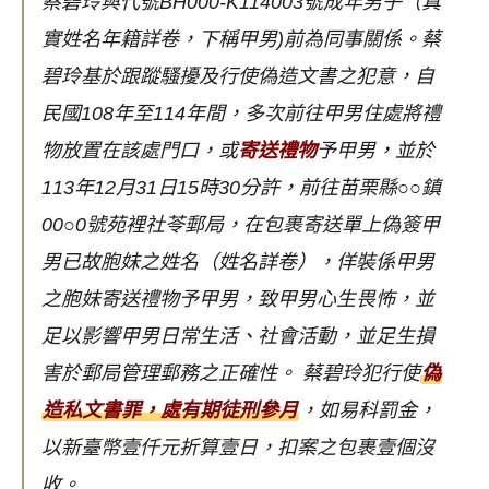
蔡碧玲與代號BH000-K114003號成年男子（真
實姓名年籍詳卷，下稱甲男)前為同事關係。蔡
碧玲基於跟蹤騷擾及行使偽造文書之犯意，自
民國108年至114年間，多次前往甲男住處將禮
物放置在該處門口，或
寄送禮物
予甲男，並於
113年12月31日15時30分許，前往苗栗縣○○鎮
00○0號苑裡社苓郵局，在包裹寄送單上偽簽甲
男已故胞妹之姓名（姓名詳卷），佯裝係甲男
之胞妹寄送禮物予甲男，致甲男心生畏怖，並
足以影響甲男日常生活、社會活動，並足生損
害於郵局管理郵務之正確性。
蔡碧玲犯行使
偽
造私文書罪，處有期徒刑參月
，如易科罰金，
以新臺幣壹仟元折算壹日，扣案之包裹壹個沒
收。