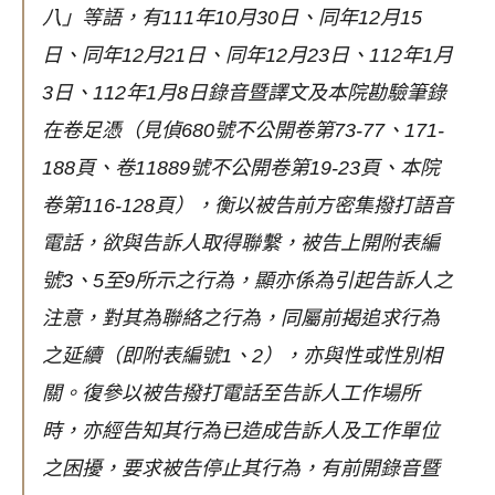
八」等語，有111年10月30日、同年12月15
日、同年12月21日、同年12月23日、112年1月
3日、112年1月8日錄音暨譯文及本院勘驗筆錄
在卷足憑（見偵680號不公開卷第73-77、171-
188頁、卷11889號不公開卷第19-23頁、本院
卷第116-128頁），衡以被告前方密集撥打語音
電話，欲與告訴人取得聯繫，被告上開附表編
號3、5至9所示之行為，顯亦係為引起告訴人之
注意，對其為聯絡之行為，同屬前揭追求行為
之延續（即附表編號1、2），亦與性或性別相
關。復參以被告撥打電話至告訴人工作場所
時，亦經告知其行為已造成告訴人及工作單位
之困擾，要求被告停止其行為，有前開錄音暨