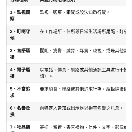
1、監視觀
監視、觀察、跟蹤或設法知悉行蹤。
察
2、盯哨守
在工作場所、住所等日常生活場所尾隨、盯梢
候
3、言語騷
攔阻、挑釁、威脅、辱罵、歧視、或是其他類
擾
4、電子騷
以電話、傳真、網路或其他通訊工具進行干擾
擾
訊）。
5、不當追
要求約會、聯絡或其他追求行為，經拒絕後仍
求
6、名譽貶
向特定人告知或出示足以損害名譽之訊息。
損
7、物品騷
寄送、留置、丟棄禮物、信件、文字、影像或