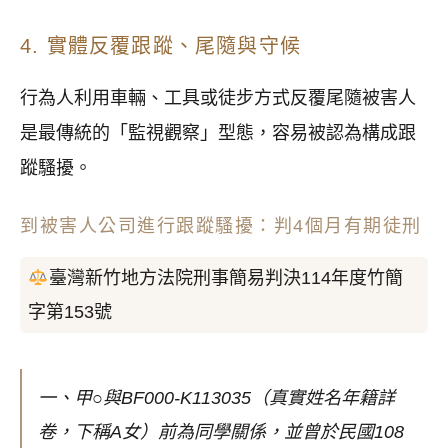
4. 實體反覆跟蹤、尾隨與守候
行為人利用車輛、工具或徒步方式反覆尾隨被害人
是最傳統的「監視觀察」型態，容易被認為構成跟
蹤騷擾。
到被害人公司進行跟蹤騷擾：判4個月有期徒刑
臺灣新竹地方法院刑事簡易判決114年度竹簡
字第153號
一、甲○與BF000-K113035（真實姓名年籍詳
卷，下稱A女）前為同學關係，並曾於民國108