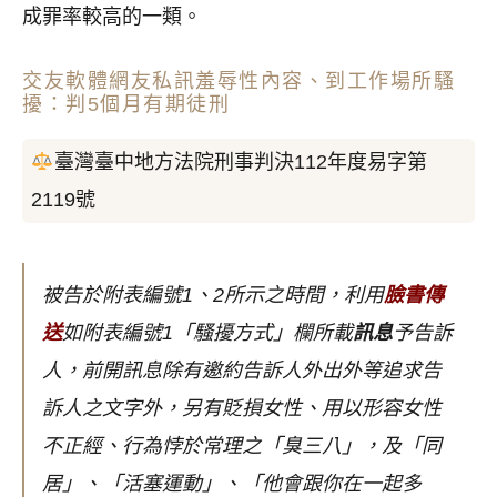
成罪率較高的一類。
交友軟體網友私訊羞辱性內容、到工作場所騷
擾：判5個月有期徒刑
臺灣臺中地方法院刑事判決112年度易字第
2119號
被告於附表編號1、2所示之時間，利用
臉書傳
送
如附表編號1「騷擾方式」欄所載
訊息
予告訴
人，前開訊息除有邀約告訴人外出外等追求告
訴人之文字外，另有貶損女性、用以形容女性
不正經、行為悖於常理之「臭三八」，及「同
居」、「活塞運動」、「他會跟你在一起多