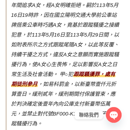
年間追求A女，經A女明確拒絕。嗣於113年5月
16日19時許，因在國立陽明交通大學前公車站
牌搭乘公車時巧遇A女，竟基於跟蹤騷擾之接續
犯意，於113年5月16日至113年5月29日間，以
如附表所示之方式跟蹤尾隨A女，以此等反覆、
持續干擾之方式，違反A女之意願而實施跟蹤騷
擾行為，使A女心生畏怖，足以影響反A女之日
常生活及社會活動。
甲○犯
跟蹤騷擾罪，處有
期徒刑參月
，如易科罰金，以新臺幣壹仟元折
算壹日。緩刑貳年，緩刑期間付保護管束，應
於判決確定後壹年內向公庫支付新臺幣伍萬
元，並禁止對代號BF000-K113035號女子為跟
聯絡我們
蹤騷擾行為。
Open c