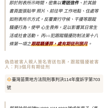
即於附表所示時間，密集以
寄送信件
、於其臉
書頁面張貼甲 照片、前往甲 工作地點、住處等
如附表所示方式，反覆實行守候、干擾等跟蹤
騷擾行為，使甲 心生畏佈，足以影響其日常生
活或社會活動。
丙○○犯跟蹤騷擾防制法第十八
條第一項之
跟蹤騷擾罪，處有期徒刑捌月
。
偽造被害人親人簽名寄送包裹，跟蹤騷擾被害
人：判3個月有期徒刑
臺灣苗栗地方法院刑事判決114年度訴字第703
號