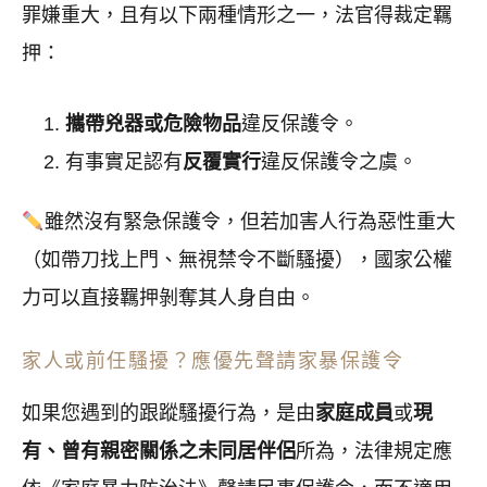
罪嫌重大，且有以下兩種情形之一，法官得裁定羈
押：
攜帶兇器或危險物品
違反保護令。
有事實足認有
反覆實行
違反保護令之虞。
雖然沒有緊急保護令，但若加害人行為惡性重大
（如帶刀找上門、無視禁令不斷騷擾），國家公權
力可以直接羈押剝奪其人身自由。
家人或前任騷擾？應優先聲請家暴保護令
如果您遇到的跟蹤騷擾行為，是由
家庭成員
或
現
有、曾有親密關係之未同居伴侶
所為，法律規定應