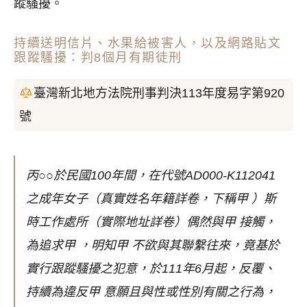
蹤騷擾。
持續送明信片、水果給被害人，以及網路貼文
跟蹤騷擾：判8個月有期徒刑
臺灣新北地方法院刑事判決113年度易字第920
號
丙○○於民國100年間，在代號AD000-K112041
之成年女子（真實姓名年籍詳卷，下稱甲 ）斯
時工作處所（實際地址詳卷）偶然與甲 接觸，
為追求甲 ，明知甲 不欲與其聯繫往來，竟基於
實行跟蹤騷擾之犯意，於111年6月起，反覆、
持續為違反甲 意願且與性或性別有關之行為，