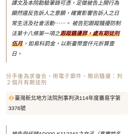
譯文及本院勘驗筆錄可憑，足徵被告上開行為
顯然違反告訴人之意願，確實影響告訴人之日
常生活及社會活動⋯⋯。
被告犯跟蹤騷擾防制
法第十八條第一項之
跟蹤騷擾罪，處有期徒刑
伍月
，如易科罰金，以新臺幣壹仟元折算壹
日。
分手後為求復合，用電子郵件、簡訊騷擾：判
２個月有期徒刑
臺灣新北地方法院刑事判決114年度審易字第
3376號