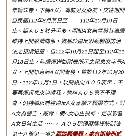
被告與代號AD000-K112343之女子（真實姓名
年籍詳卷，下稱A女）為前男女朋友，交往期間
自民國112年8月某日至
112年10月19日
止。詎Ａ０５於分手後，明知A女無意與其繼續
維持上開感情關係，猶基於違反跟蹤騷擾防治
法之接續犯意，自112年10月21日起至112年11
月18日止，陸續傳送如附表所示之訊息文字予A
女，上開訊息經A女閱覽後，曾於112年10月30
日、112年11月1日，以簡訊向Ａ０５表示：不
要再傳訊息來糾纏我，孰料Ａ０５竟不予理
會，仍持續以前述違反A女意願之騷擾方式，對
A女為警告、威脅，使A女心生畏怖，足以影響
A女日常生活⋯⋯。
Ａ０５犯跟蹤騷擾防制法
第十八條第一項之
跟蹤騷擾罪，處有期徒刑貳