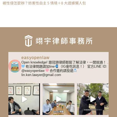
被性侵怎麼辦？妨害性自主 5 情境＋8 大證據懶人包
easyopenlaw
Open knowledge! 跟冠頭律師輕鬆了解法律，一開就通！
.
有法律問題請加line
（IG會吃訊息！）
官方LINE ID:
@easyopenlaw
合作邀約請投遞
lin.ken.lawyer@gmail.com