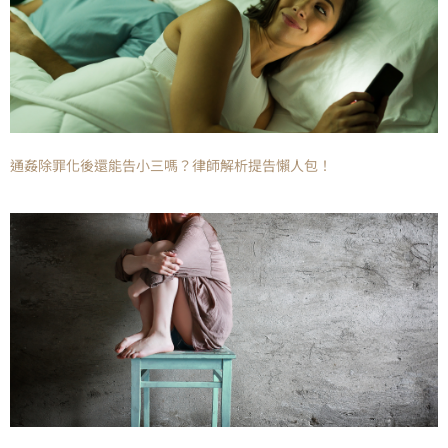
通姦除罪化後還能告小三嗎？律師解析提告懶人包！