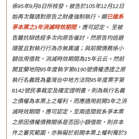
係95年9月8日所核發，被告於105年12月12日
始再次聲請對原告之財產強制執行，顯
已逾系
爭本票之3年消滅時效期間
，應可認定。
至被
告雖抗辯迭經多次向原告催討，然原告均逃避
隱匿且對執行行為亦無異議；與前開債務係小
額信用借款，消滅時效期間為15年云云。然前
開宜蘭地院95年度執字第6190號債權憑證之原
執行名義既為臺灣台中地方法院95年度票字第
8142號民事裁定及確定證明書，則為執行名義
之債權為本票上之權利，而應適用前開3年之消
滅時效期間，應可認定，至兩造間就系爭本票
之原因債權債務關係是否因小額借款，則非本
件之審究範圍，亦無礙於前開本票上權利罹於3