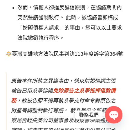
然而，債權人卻違反誠信原則，在協議期間內
突然聲請強制執行。 此時，該協議書即構成
「妨礙債權人請求」的事由，您可以以此要求
法院撤銷執行程序。
臺灣高雄地方法院民事判決113年度訴字第364號
原告本件所執之異議事由，係以前揭情詞主張
被告已用系爭協議
免除原告之系爭抵押借款債
務
，故被告即不得再執系爭支付命令對原告之
財產聲請強制執行等語。
就系爭函文所載之方
聯絡我們
案是否經尖美公司董事會及股東會決議通過而
Open c