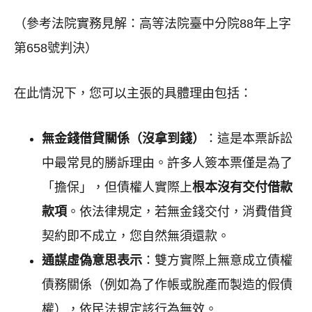
（參考法院實務見解：高等法院臺中分院88年上字
第658號判決）
在此情況下，您可以主張的具體理由包括：
無金錢借貸關係（沒拿到錢）
：這是本票訴訟
中最常見的勝訴理由。許多人簽本票僅是為了
「擔保」，但債權人實際上
根本沒有交付借款
款項
。依法律規定，若無金錢交付，消費借貸
契約即不成立，您自然無須還款。
通謀虛偽意思表示
：雙方實際上無意成立債權
債務關係（例如為了作帳或脫產而製造的假債
權），依民法規定該行為無效。