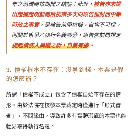
年之消滅時效期間之結論；此外，
被告亦未提
出證據證明前開所抗辯多次向原告催討而中斷
時效之事實
，是被告前開抗辯，自均不可採。
則關於系爭乙執行名義部分，原告依前開規定
提起債務人異議之訴，自屬有據
。
3. 債權根本不存在：沒拿到錢、本票是假
的怎麼辦？
所謂「債權不成立」包含了債權自始不存在的情
形。由於法院在核發本票裁定時僅進行「形式審
查」，不問緣由，導致許多有實體瑕疵的本票也能
輕易取得執行名義。