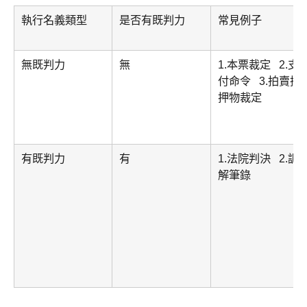
執行名義類型
是否有既判力
常見例子
無既判力
無
1.本票裁定
2.支
付命令
3.拍賣抵
押物裁定
有既判力
有
1.法院判決
2.調
解筆錄