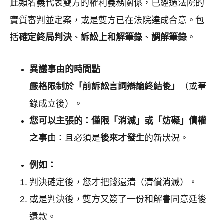
此類名義代表雙方的權利義務關係，已經過法院的
實質審判並定案，或是雙方已在法院達成合意。包
括
確定終局判決
、
訴訟上和解筆錄
、
調解筆錄
。
異議事由的時間點
嚴格限制於「前訴訟言詞辯論終結後」
（或筆
錄成立後）。
您可以主張的：僅限「消滅」或「妨礙」債權
之事由
：且必須是
後來才發生
的新狀況。
例如：
判決確定後，您才把錢還清（清償消滅）。
或是判決後，雙方又簽了一份和解書同意延後
還款。