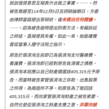
就該借貸意思互相表示合致之事實。⋯⋯。然
被告竟遲至114年12月5日言詞辯論期日，方委
由律師當庭提出答辯狀，復
未提出任何證據
。
⋯⋯。認為被告逾時提出防禦方法，有礙訴訟
之終結，直接使其失權，如此一來，始能確實
督促當事人遵守法院之指示。
原告於張濟洵生前即已為張濟洵支付醫療費、
看護費，張濟洵即已經對原告負清償之債務，
張濟洵本就應以自己財產償還該405,315元予原
告，而當時被告掌管張濟洵之存款、出售股票
之所得，為兩造所不爭，則原告為了取回該
405,315元，而向掌管張濟洵財產之被告索要，
自然也是從張濟洵之財產支應之意，
非要向被