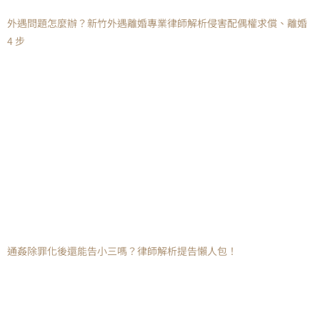
外遇問題怎麼辦？新竹外遇離婚專業律師解析侵害配偶權求償、離婚
4 步
通姦除罪化後還能告小三嗎？律師解析提告懶人包！