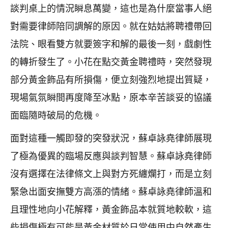
談判桌上的情況瞬息萬變，這也是為什麼當事人絕
對需要律師陪同調解的原因。就在姑姑將聘禮帶回
法院、眼看雙方就要簽字和解的最後一刻，戲劇性
的轉折發生了。小花在點交黃金聘禮時，突然發現
部分黃金飾品有所損傷，便立刻強烈地提出質疑，
現場氣氛瞬間再度降至冰點，原本辛苦談妥的協議
面臨隨時破局的危機。
面對這種一觸即發的突發狀況，蘇卓詠堯律師展現
了極為優異的臨場反應與談判智慧。蘇卓詠堯律師
沒有選擇在法律條文上與對方死纏爛打，而是立刻
緊急出面安撫雙方高漲的情緒。蘇卓詠堯律師溫和
且理性地向小花解釋，黃金飾品本就質地較軟，這
些損傷極有可能是黃金材質於日常使用中自然產生