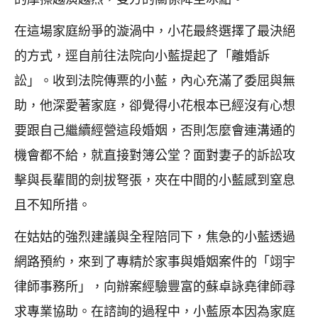
在這場家庭紛爭的漩渦中，小花最終選擇了最決絕
的方式，逕自前往法院向小藍提起了「離婚訴
訟」。收到法院傳票的小藍，內心充滿了委屈與無
助，他深愛著家庭，卻覺得小花根本已經沒有心想
要跟自己繼續經營這段婚姻，否則怎麼會連溝通的
機會都不給，就直接對簿公堂？面對妻子的訴訟攻
擊與長輩間的劍拔弩張，夾在中間的小藍感到窒息
且不知所措。
在姑姑的強烈建議與全程陪同下，焦急的小藍透過
網路預約，來到了專精於家事與婚姻案件的「翊宇
律師事務所」，向辦案經驗豐富的蘇卓詠堯律師尋
求專業協助。在諮詢的過程中，小藍原本因為家庭