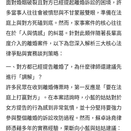
面對婚姻破裂且對方已經提起離婚訴訟的困境，許
多當事人往往會被憤怒與不甘蒙蔽雙眼，準備在法
庭上與對方死磕到底。然而，家事案件的核心往往
在於「人與情感」的糾葛。針對此類伴隨著長輩高
度介入的離婚案件，以下為您深入解析三大核心法
律爭點與實務談判策略：
一、對方都已經提告離婚了，為什麼律師還建議先
進行「調解」？
許多民眾在收到離婚傳票時，第一反應是「要在法
庭上打贏對方」。在本案諮詢時，小藍的姑姑對於
女方提告的行為感到非常氣憤，並十分堅持要強力
參與整個離婚的訴訟攻防過程。然而，蘇卓詠堯律
師憑藉多年的實務經驗，果斷向小藍與姑姑建議：