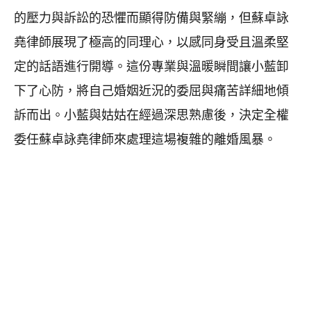
的壓力與訴訟的恐懼而顯得防備與緊繃，但蘇卓詠
堯律師展現了極高的同理心，以感同身受且溫柔堅
定的話語進行開導。這份專業與溫暖瞬間讓小藍卸
下了心防，將自己婚姻近況的委屈與痛苦詳細地傾
訴而出。小藍與姑姑在經過深思熟慮後，決定全權
委任蘇卓詠堯律師來處理這場複雜的離婚風暴。