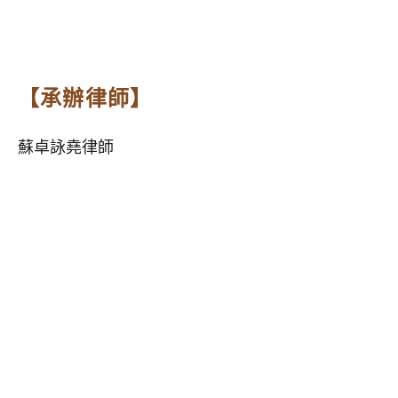
【承辦律師】
蘇卓詠堯律師