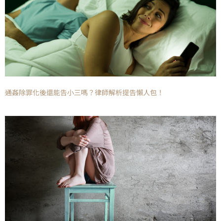
通姦除罪化後還能告小三嗎？律師解析提告懶人包！