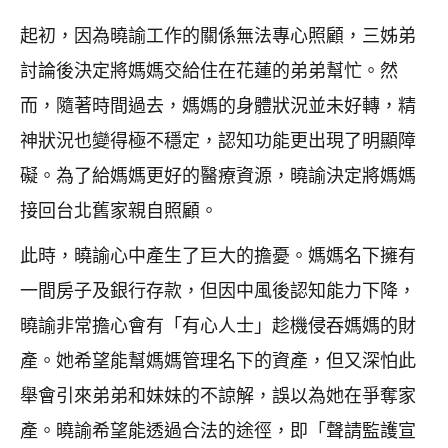
起初，因為曉諭工作的關係無法專心照顧，三姊弟
討論後決定將媽媽交給住在花蓮的弟弟幫忙。然
而，隨著時間過去，媽媽的身體狀況並未好轉，精
神狀況也變得極不穩定，認知功能更出現了明顯障
礙。為了給媽媽更好的醫療資源，曉諭決定將媽媽
接回台北舊家親自照顧。
此時，曉諭心中產生了巨大的擔憂。媽媽名下擁有
一間房子及銀行存款，但因中風後認知能力下降，
曉諭非常擔心會有「有心人士」趁機侵吞媽媽的財
產。她希望能幫媽媽管理名下的資產，但又深怕此
舉會引來弟弟和妹妹的不諒解，誤以為她在爭奪家
產。曉諭希望能透過合法的途徑，即「聲請監護宣