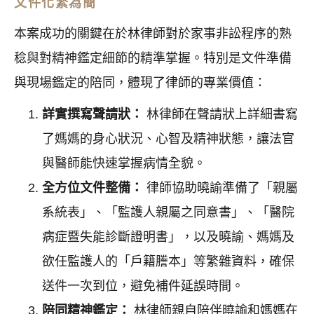
文件化繁為簡
本案成功的關鍵在於林律師對於家事非訟程序的熟
稔與對精神鑑定細節的精準掌握。特別是文件準備
與現場鑑定的陪同，體現了律師的專業價值：
詳實撰寫聲請狀：
林律師在聲請狀上詳細書寫
了媽媽的身心狀況、心智及精神狀態，讓法官
與醫師能快速掌握病情全貌。
全方位文件整備：
律師協助曉諭準備了「親屬
系統表」、「監護人親屬之同意書」、「醫院
病症暨失能診斷證明書」，以及曉諭、媽媽及
欲任監護人的「戶籍謄本」等繁雜資料，確保
送件一次到位，避免補件延誤時間。
陪同精神鑑定：
林律師親自陪伴曉諭和媽媽在