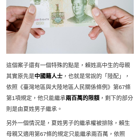
這個案子還有一個特殊的點是，賴姓高中生的母親
其實原先是
中國籍人士
，也就是常說的「陸配」，
依照《臺灣地區與大陸地區人民關係條例》第
67
條
第
1
項規定，他只能繼承
兩百萬的限額
，剩下的部分
則是由夏姓男子繼承。
另外一個情況是，夏姓男子的繼承權被排除，賴生
母親又適用第
67
條的規定只能繼承兩百萬，依照