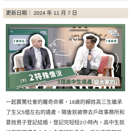
更新日期： 2024 年 11 月 7 日
一起震驚社會的離奇命案，
18
歲的賴姓高三生繼承
了生父
5
億左右的遺產，隨後就被帶去戶政事務所和
夏姓男子登記結婚，登記完短短
2
小時內，高中生就