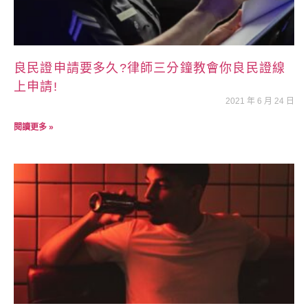
良民證申請要多久?律師三分鐘教會你良民證線
上申請!
2021 年 6 月 24 日
閱讀更多 »