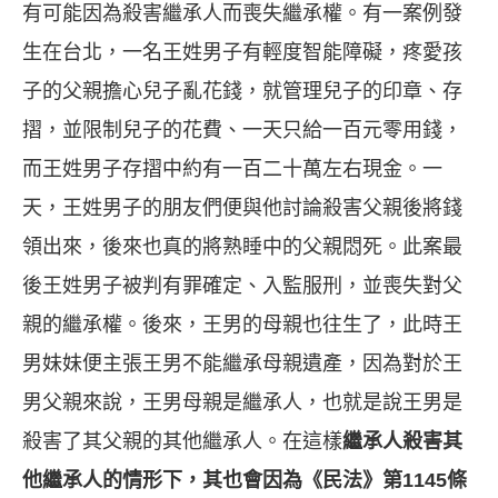
有可能因為殺害繼承人而喪失繼承權。有一案例發
生在台北，一名王姓男子有輕度智能障礙，疼愛孩
子的父親擔心兒子亂花錢，就管理兒子的印章、存
摺，並限制兒子的花費、一天只給一百元零用錢，
而王姓男子存摺中約有一百二十萬左右現金。一
天，王姓男子的朋友們便與他討論殺害父親後將錢
領出來，後來也真的將熟睡中的父親悶死。此案最
後王姓男子被判有罪確定、入監服刑，並喪失對父
親的繼承權。後來，王男的母親也往生了，此時王
男妹妹便主張王男不能繼承母親遺產，因為對於王
男父親來說，王男母親是繼承人，也就是說王男是
殺害了其父親的其他繼承人。在這樣
繼承人殺害其
他繼承人的情形下，其也會因為《民法》第
1145
條