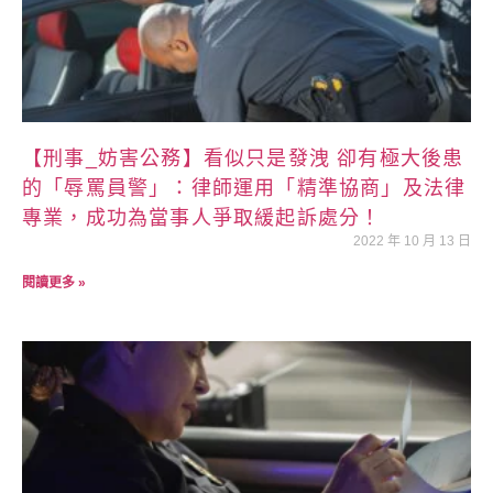
【刑事_妨害公務】看似只是發洩 卻有極大後患
的「辱罵員警」：律師運用「精準協商」及法律
專業，成功為當事人爭取緩起訴處分！
2022 年 10 月 13 日
閱讀更多 »