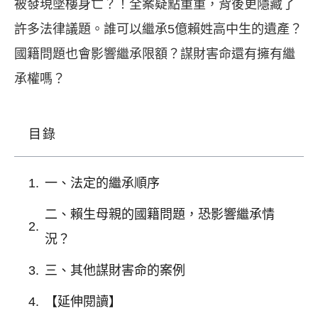
被發現墜樓身亡？！全案疑點重重，背後更隱藏了
許多法律議題。誰可以繼承
5
億賴姓高中生的遺產？
國籍問題也會影響繼承限額？謀財害命還有擁有繼
承權嗎？
目錄
一、法定的繼承順序
二、賴生母親的國籍問題，恐影響繼承情
況？
三、其他謀財害命的案例
【延伸閱讀】