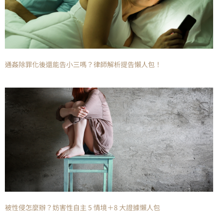
通姦除罪化後還能告小三嗎？律師解析提告懶人包！
被性侵怎麼辦？妨害性自主 5 情境＋8 大證據懶人包