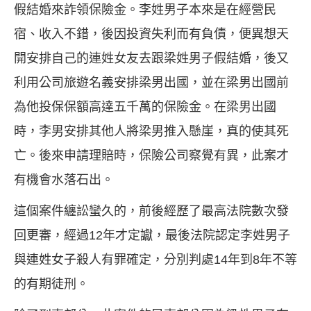
假結婚來詐領保險金。李姓男子本來是在經營民
宿、收入不錯，後因投資失利而有負債，便異想天
開安排自己的連姓女友去跟梁姓男子假結婚，後又
利用公司旅遊名義安排梁男出國，並在梁男出國前
為他投保保額高達五千萬的保險金。在梁男出國
時，李男安排其他人將梁男推入懸崖，真的使其死
亡。後來申請理賠時，保險公司察覺有異，此案才
有機會水落石出。
這個案件纏訟蠻久的，前後經歷了最高法院數次發
回更審，經過
12
年才定讞，最後法院認定李姓男子
與連姓女子殺人有罪確定，分別判處
14
年到
8
年不等
的有期徒刑。