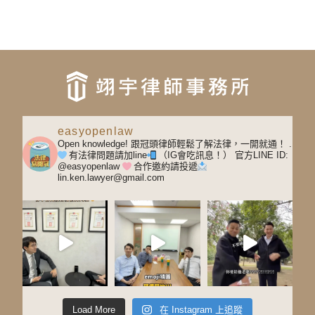
easyopenlaw
Open knowledge! 跟冠頭律師輕鬆了解法律，一開就通！
.
有法律問題請加line
（IG會吃訊息！）
官方LINE ID:
@easyopenlaw
合作邀約請投遞
lin.ken.lawyer@gmail.com
Load More
在 Instagram 上追蹤