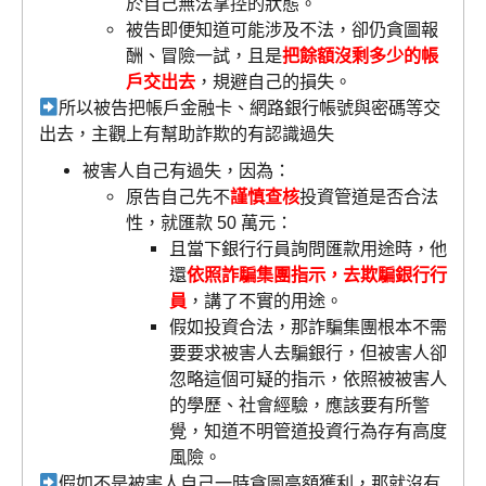
於自己無法掌控的狀態。
被告即便知道可能涉及不法，卻仍貪圖報
酬、冒險一試，且是
把餘額沒剩多少的帳
戶交出去
，規避自己的損失。
所以被告把帳戶金融卡、網路銀行帳號與密碼等交
出去，主觀上有幫助詐欺的有認識過失
被害人自己有過失，因為：
原告自己先不
謹慎查核
投資管道是否合法
性，就匯款 50 萬元：
且當下銀行行員詢問匯款用途時，他
還
依照詐騙集團指示，去欺騙銀行行
員
，講了不實的用途。
假如投資合法，那詐騙集團根本不需
要要求被害人去騙銀行，但被害人卻
忽略這個可疑的指示，依照被被害人
的學歷、社會經驗，應該要有所警
覺，知道不明管道投資行為存有高度
風險。
假如不是被害人自己一時貪圖高額獲利，那就沒有