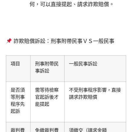
何，可以直接提起、請求詐欺賠償。
詐欺賠償訴訟：刑事附帶民事ＶＳ一般民事
項目
刑事附帶民
一般民事訴訟
事訴訟
是否須
需等待檢察
不受刑事程序影響，直接
等刑事
官起訴後才
請求詐欺賠償
程序先
能提起
起訴
裁判費
免繳裁判費
須繳交（請求金額