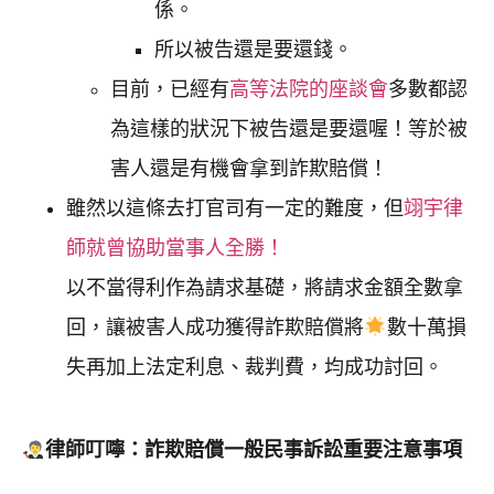
係。
所以被告還是要還錢。
目前，已經有
高等法院的座談會
多數都認
為這樣的狀況下被告還是要還喔！等於被
害人還是有機會拿到詐欺賠償！
雖然以這條去打官司有一定的難度，但
翊宇律
師就曾協助當事人全勝！
以不當得利作為請求基礎，將請求金額全數拿
回，讓被害人成功獲得詐欺賠償將
數十萬損
失再加上法定利息、裁判費，均成功討回。
律師叮嚀：詐欺賠償一般民事訴訟重要注意事項