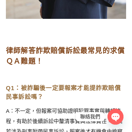
律師解答詐欺賠償訴訟最常見的求償
ＱＡ難題！
Q1：被詐騙後一定要報案才能提詐欺賠償
民事訴訟嗎？
A：不一定，但報案可協助證明犯罪事實與轉帳流
聯絡我們
程，有助於後續訴訟中釐清事實與法律責任，尤其
Open c
若涉及刑事附帶民事訴訟，報案後才有機會由檢察