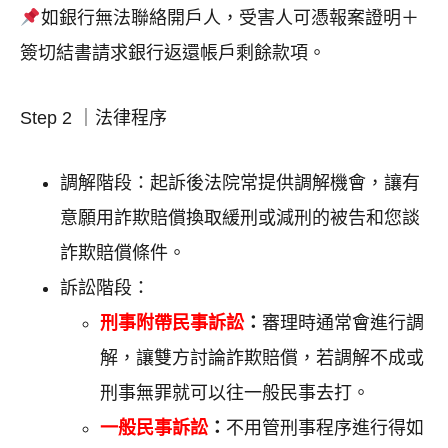
如銀行無法聯絡開戶人，受害人可憑報案證明＋
簽切結書請求銀行返還帳戶剩餘款項。
Step 2 ｜法律程序
調解階段：起訴後法院常提供調解機會，讓有
意願用詐欺賠償換取緩刑或減刑的被告和您談
詐欺賠償條件。
訴訟階段：
刑事附帶民事訴訟
：
審理時通常會進行調
解，讓雙方討論詐欺賠償，若調解不成或
刑事無罪就可以往一般民事去打。
一般民事訴訟
：
不用管刑事程序進行得如