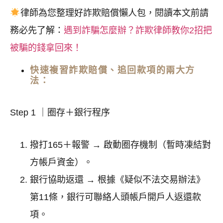
律師為您整理好詐欺賠償懶人包，閱讀本文前請
務必先了解：
遇到詐騙怎麼辦？詐欺律師教你2招把
被騙的錢拿回來！
快速複習詐欺賠償、追回款項的兩大方
法：
Step 1 ｜圈存＋銀行程序
撥打165＋報警 → 啟動圈存機制（暫時凍結對
方帳戶資金）。
銀行協助返還 → 根據《疑似不法交易辦法》
第11條，銀行可聯絡人頭帳戶開戶人返還款
項。