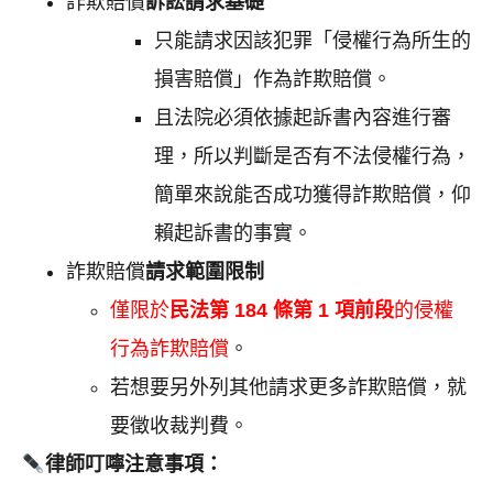
詐欺賠償
訴訟請求基礎
只能請求因該犯罪「侵權行為所生的
損害賠償」作為詐欺賠償。
且法院必須依據起訴書內容進行審
理，所以判斷是否有不法侵權行為，
簡單來說能否成功獲得詐欺賠償，仰
賴起訴書的事實。
詐欺賠償
請求範圍限制
僅限於
民法第 184 條第 1 項前段
的侵權
行為詐欺賠償
。
若想要另外列其他請求更多詐欺賠償，就
要徵收裁判費。
律師叮嚀注意事項：