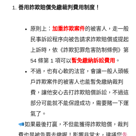
善用詐欺賠償免繳裁判費用制度！
原則上：
加重詐欺案件
的被害人，
走一般
民事訴訟程序向被告請求詐欺賠償或提起
上訴時，依
《詐欺犯罪危害防制條例》
第
54 條第 1 項可以
暫免繳納訴訟費用
。
不過，也有心軟的法官，會讓一般人頭帳
戶詐欺案件的被害人也能暫免繳納裁判
費，讓他安心去打詐欺賠償訴訟，不過這
部分可能就不能保證成功，需要賭一下運
氣了。
如果最後打贏，不但能獲得詐欺賠償，裁判
費也是被告要去繳喔！影響非常大，建議您
先