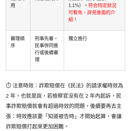
用
1.1%）。
符合特定狀況
可暫免，詳見後面的介
紹！
審理順
刑事先審，
獨立進行
序
民事併同進
行或後續審
理
⏱ 注意時效：詐欺賠償在《民法》的請求權時效為
2 年。也就是說，若檢察官沒有在 2 年內起訴，民
事詐欺賠償就會有超過時效的問題，後續要再去主
張：時效應該要「知道被告時」才開始起算，會讓
詐欺賠償打起來更加困難。