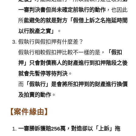
一審判決書但尚未確定前執行的動作
，也因此
所
能避免的就是對方「假借上訴之名拖延時間
以行脫產之實」
。
假執行與假扣押有什麼差？
假執行相較假扣押比較不一樣的是，
「假扣
押」只會對債務人的財產進行到扣押階段之後
就會先暫停等待判決
。
而
「假執行」是會將所扣押到的財產進行換價
及拍賣的動作
。
【案件緣由】
一審勝訴獲賠256萬，對造卻以「上訴」拖