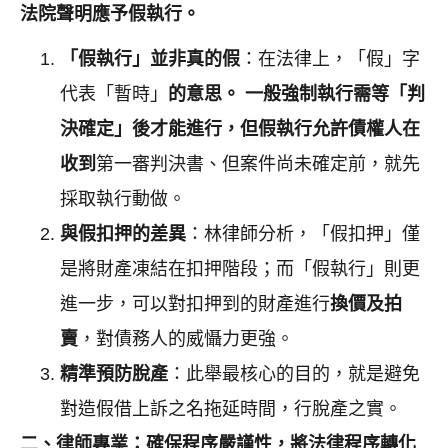
法院聲明應予假執行。
「假執行」並非真的假
：在法律上，「假」字
代表「暫時」
的意思。 一般強制執行需等「判
決確定」後才能進行，但假執行允許債權人在
收到
第一審判決書、但案件尚未確定前，就先
採取執行動做。
與假扣押的差異
：林律師分析，「假扣押」僅
是將財產凍結在扣押階段；而「假執行」則更
進一步，可以對扣押到的財產進行
換價及拍
賣
，對債務人的威懾力更強。
精準預防脫產
：此舉最核心的目的，就是避免
對造假借上訴之名拖延時間，行脫產之實。
二、律師專業：確保程序嚴謹性，將法律程序轉化