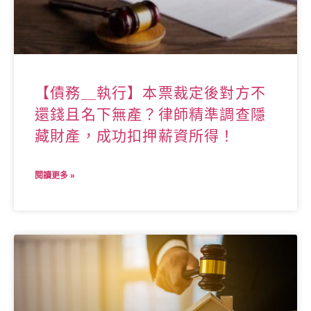
【債務＿執行】本票裁定後對方不
還錢且名下無產？律師精準調查隱
藏財產，成功扣押薪資所得！
閱讀更多 »