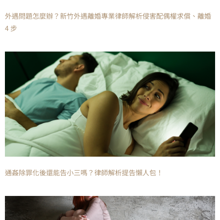
外遇問題怎麼辦？新竹外遇離婚專業律師解析侵害配偶權求償、離婚
4 步
通姦除罪化後還能告小三嗎？律師解析提告懶人包！