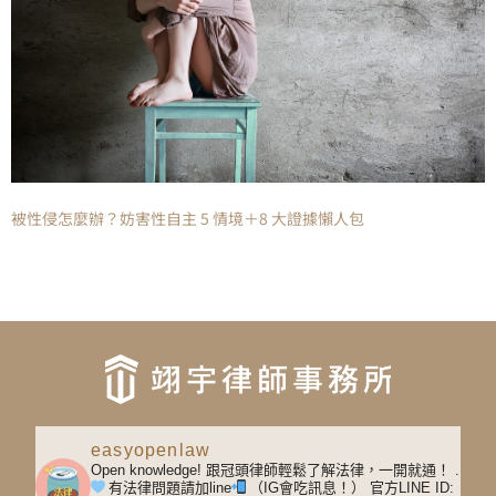
被性侵怎麼辦？妨害性自主 5 情境＋8 大證據懶人包
easyopenlaw
Open knowledge! 跟冠頭律師輕鬆了解法律，一開就通！
.
有法律問題請加line
（IG會吃訊息！）
官方LINE ID: