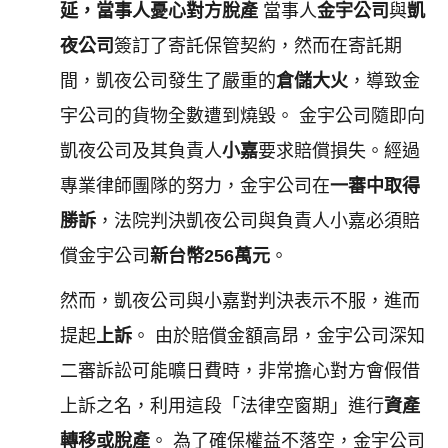
延，當事人憂心對方脫產
當事人
金宇公司
與
凱
夜公司
簽訂了寄託保管契約，然而在寄託期
間，凱夜公司發生了嚴重的
倉儲大火
，導致金
宇公司的貨物全數遭到燒毀。 金宇公司隨即向
凱夜公司及其負責人
小嘉
要求賠償損失。經過
專業律師團隊的努力，金宇公司在
一審中取得
勝訴
，法院判決凱夜公司與負責人小嘉必須賠
償金宇公司
新台幣256萬元
。
然而，凱夜公司與小嘉對判決表示不服，進而
提起
上訴
。 由於賠償金額高昂，金宇公司深知
二審訴訟可能曠日費時，非常擔心對方會假借
上訴之名，利用這段「法律空窗期」進行
資產
轉移或脫產
。 為了確保權益不落空，金宇公司