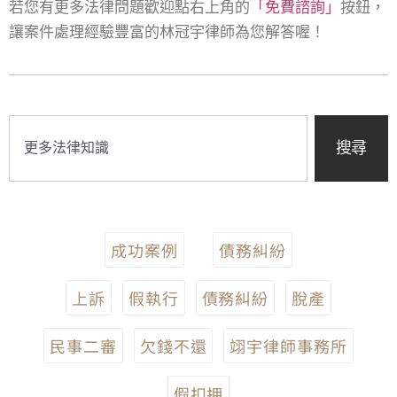
若您有更多法律問題歡迎點右上角的
「免費諮詢」
按鈕，
讓案件處理經驗豐富的林冠宇律師為您解答喔！
搜尋
成功案例
債務糾紛
上訴
假執行
債務糾紛
脫產
民事二審
欠錢不還
翊宇律師事務所
假扣押