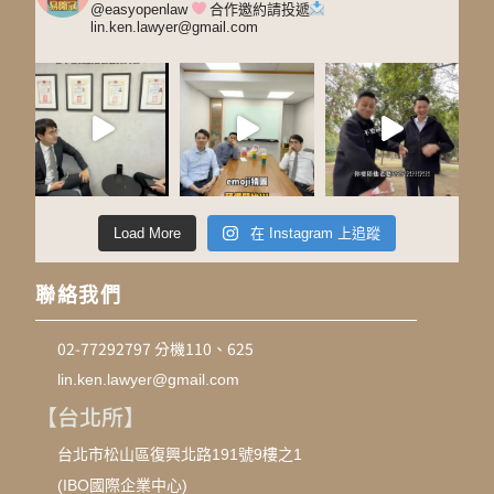
@easyopenlaw
合作邀約請投遞
lin.ken.lawyer@gmail.com
Load More
在 Instagram 上追蹤
聯絡我們
02-77292797 分機110、625
lin.ken.lawyer@gmail.com
【台北所】
台北市松山區復興北路191號9樓之1
(IBO國際企業中心)