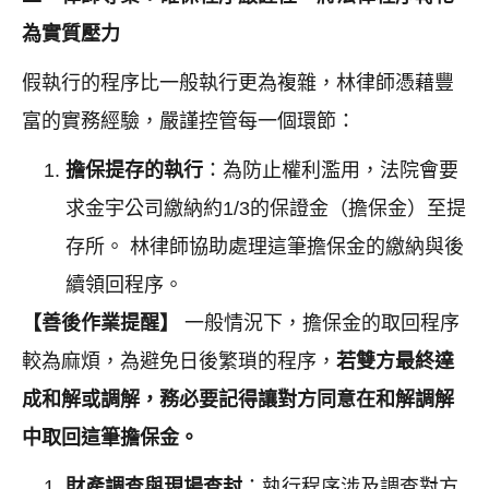
為實質壓力
假執行的程序比一般執行更為複雜，林律師憑藉豐
富的實務經驗，嚴謹控管每一個環節：
擔保提存的執行
：為防止權利濫用，法院會要
求金宇公司繳納約1/3的保證金（擔保金）至提
存所。 林律師協助處理這筆擔保金的繳納與後
續領回程序。
【善後作業提醒】
一般情況下，擔保金的取回程序
較為麻煩，為避免日後繁瑣的程序，
若雙方最終達
成和解或調解，務必要記得讓對方同意在和解調解
中取回這筆擔保金。
財產調查與現場查封
：執行程序涉及調查對方