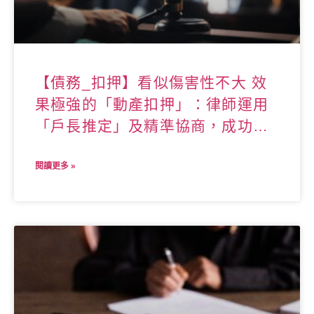
【債務_扣押】看似傷害性不大 效
果極強的「動產扣押」：律師運用
「戶長推定」及精準協商，成功為
當事人追討巨額債務！
閱讀更多 »