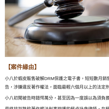
【案件緣由】
小八於蝦皮販售破解DRM保護之電子書，短短數月銷
告，涉嫌違反著作權法，面臨最輕六個月以上的法定
小八初聞被告時錯愕萬分，甚至因為一度誤以為須負
最終找到熟稔著作權法刑事辯護的蘇卓詠堯律師，在