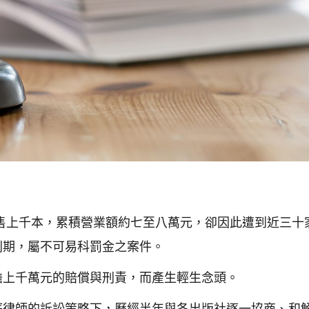
售上千本，累積營業額約七至八萬元，卻因此遭到近三十
刑期，屬不可易科罰金之案件。
擔上千萬元的賠償與刑責，而產生輕生念頭。
蘇律師的訴訟策略下，歷經半年與各出版社逐一協商、和