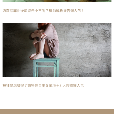
通姦除罪化後還能告小三嗎？律師解析提告懶人包！
被性侵怎麼辦？妨害性自主 5 情境＋8 大證據懶人包