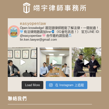
easyopenlaw
Open knowledge! 跟冠頭律師輕鬆了解法律，一開就通！
.
有法律問題請加line
（IG會吃訊息！）
官方LINE ID:
@easyopenlaw
合作邀約請投遞
lin.ken.lawyer@gmail.com
Load More
在 Instagram 上追蹤
聯絡我們