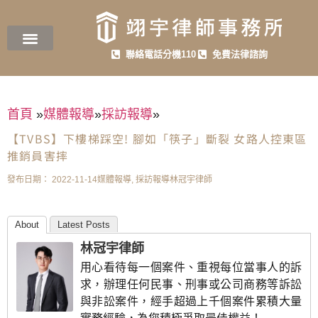
聯絡電話分機110
免費法律諮詢
首頁
»
媒體報導
»
採訪報導
»
【TVBS】下樓梯踩空! 腳如「筷子」斷裂 女路人控東區
推銷員害摔
發布日期：
2022-11-14
媒體報導
,
採訪報導
林冠宇律師
About
Latest Posts
林冠宇律師
用心看待每一個案件、重視每位當事人的訴
求，辦理任何民事、刑事或公司商務等訴訟
與非訟案件，經手超過上千個案件累積大量